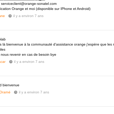
: serviceclient@orange-sonatel.com
plication Orange et moi (disponible sur IPhone et Android)
ane
il y a environ 7 ans
 Nab
s là bienvenue à la communauté d'assistance orange j'espère que les 
iles
 nous revenir en cas de besoin bye
car
il y a environ 7 ans
d bienvenue
 Dramé
il y a environ 7 ans