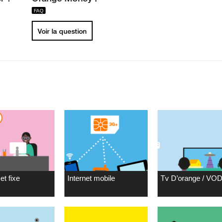
Voir la question
et fixe
Internet mobile
Tv D’orange / VO