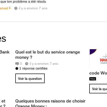
 que ton problème a été résolu
amad F
il y a environ 7 ans
es
 Bank
Quel est le but du service orange
money ?
3
il y a environ 7 ans
1 réponse certifiée
code Wo
Voir la question
Voir la q
 et
Quelques bonnes raisons de choisir
r ?
Orange Money :