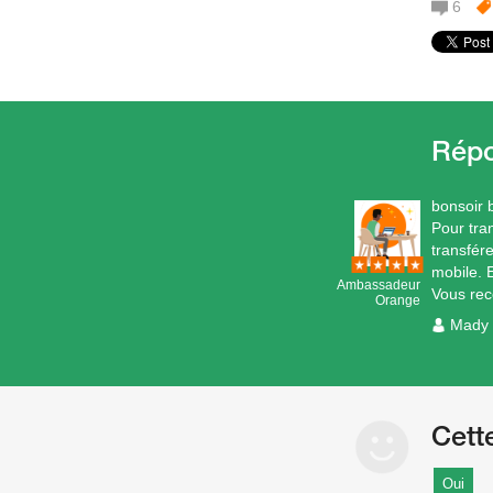
6
bonsoir
Pour tra
transfér
mobile. 
Ambassadeur
Vous rec
Orange
Mady
Cett
Oui