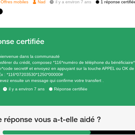
Offres mobiles
Nad
il y a environ 7 ans
1 réponse certifié
 bienvenue dans la communauté
nsférer du crédit, composez *116*numéro de téléphone du bénéficiaire
er*code secret# et envoyez en appuyant sur la touche APPEL ou OK de
Ex : *116*07203530*1250*00000#
evez ensuite un message qui confirme votre transfert .
il y a environ 7 ans
Réponse certifiée
e réponse vous a-t-elle aidé ?