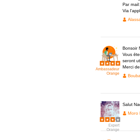
Par mail
Via l'ap
Alass
Bonsoir
Vous ête
seront ut
Merci de
Ambassadeur
Orange
Bouba
Salut Na
Moro
Expert
Orange