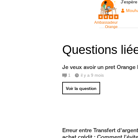
J'espère
Mouh
Ambassadeur
Orange
Questions lié
Je veux avoir un pret Orange
1
il y a 9 mois
Voir la question
Erreur entre Transfert d'argent
achat crédit : Comment l’évite