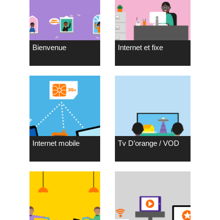
Bienvenue
Internet et fixe
Internet mobile
Tv D’orange / VOD