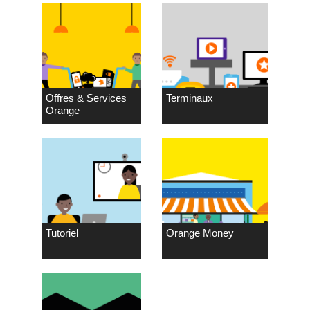
Offres & Services
Terminaux
Orange
Tutoriel
Orange Money