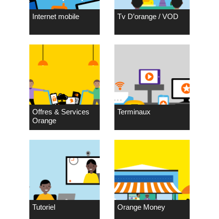
Internet mobile
Tv D’orange / VOD
Offres & Services
Terminaux
Orange
Tutoriel
Orange Money