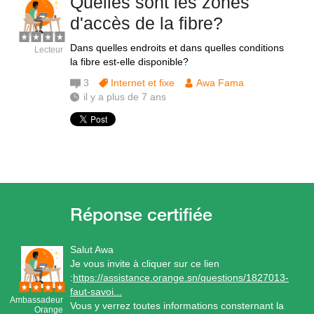
Quelles sont les zones
d'accès de la fibre?
Dans quelles endroits et dans quelles conditions
Lecteur
la fibre est-elle disponible?
3
Internet et fixe
Awa Fama
il y a plus de 7 ans
Salut Awa
Je vous invite à cliquer sur ce lien
:
https://assistance.orange.sn/questions/1827013-
faut-savoi...
Ambassadeur
Vous y verrez toutes informations consternant la
Orange