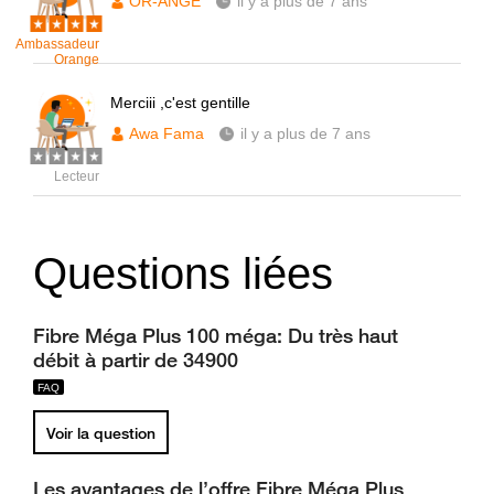
OR-ANGE
il y a plus de 7 ans
Ambassadeur
Orange
Merciii ,c'est gentille
Awa Fama
il y a plus de 7 ans
Lecteur
Questions liées
Fibre Méga Plus 100 méga: Du très haut
débit à partir de 34900
Voir la question
Les avantages de l’offre Fibre Méga Plus