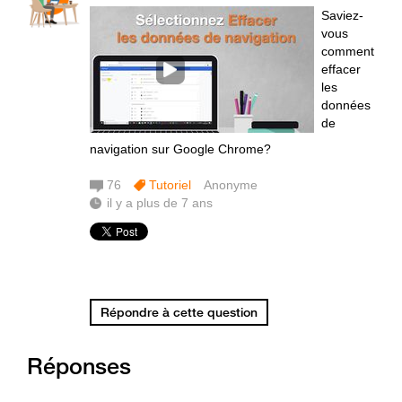
Saviez-
vous
comment
effacer
les
données
de
navigation sur Google Chrome?
76
Tutoriel
Anonyme
il y a plus de 7 ans
Répondre à cette question
Réponses