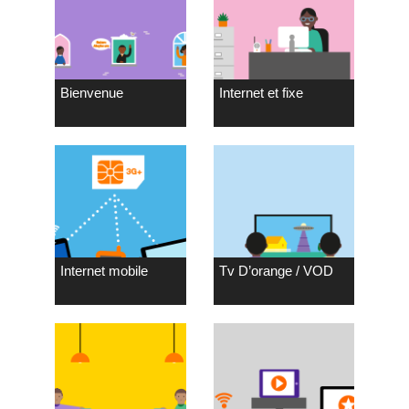
Bienvenue
Internet et fixe
Internet mobile
Tv D’orange / VOD