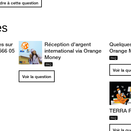
re à cette question
es
s sur
Réception d'argent
Quelques
566 05
international via Orange
Orange 
Money
Voir la q
Voir la question
TERRA 
Voir la q