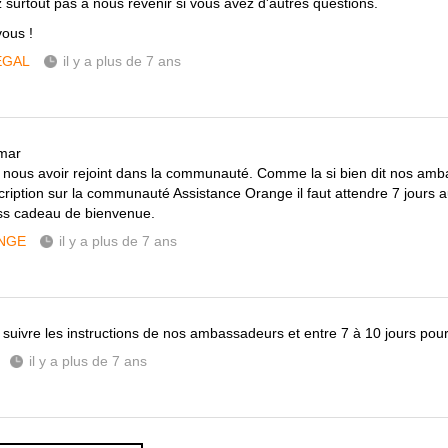
z surtout pas à nous revenir si vous avez d'autres questions.
vous !
ÉGAL
il y a plus de 7 ans
mar
 nous avoir rejoint dans la communauté. Comme la si bien dit nos am
scription sur la communauté Assistance Orange il faut attendre 7 jours 
ss cadeau de bienvenue.
NGE
il y a plus de 7 ans
 suivre les instructions de nos ambassadeurs et entre 7 à 10 jours pour
il y a plus de 7 ans