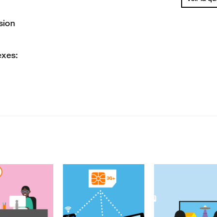
sion
exes: