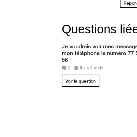
Répond
Questions lié
Je voudrais voir mes message
mon téléphone le numéro 77 
56
2
il y a 6 mois
Voir la question