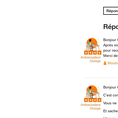
Répond
Rép
Bonjour
Après vo
pour rec
Merci de 
Ambassadeur
Orange
Mouh
Bonjour 
C'est co
Vous ne 
Ambassadeur
Orange
Et sache