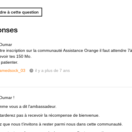
re à cette question
onses
 Oumar
tre inscription sur la communauté Assistance Orange il faut attendre 7
evoir tes 150 Mo.
patienter.
amedsock_03
il y a plus de 7 ans
Oumar !
mme vous a dit l'ambassadeur.
tarderez pas à recevoir la récompense de bienvenue.
z que nous t'invitons à rester parmi nous dans cette communauté.