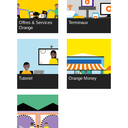
Offres & Services
Terminaux
Orange
Tutoriel
Orange Money