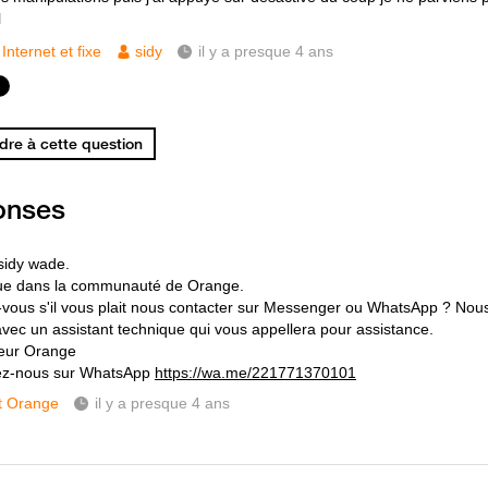
l
Internet et fixe
sidy
il y a presque 4 ans
re à cette question
onses
sidy wade.
ue dans la communauté de Orange.
-vous s'il vous plait nous contacter sur Messenger ou WhatsApp ? Nou
avec un assistant technique qui vous appellera pour assistance.
eur Orange
ez-nous sur WhatsApp
https://wa.me/221771370101
t Orange
il y a presque 4 ans