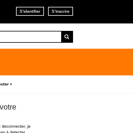
S'identifier
S'inscrire
cter »
votre
z deconnecter, je
pas à detecter