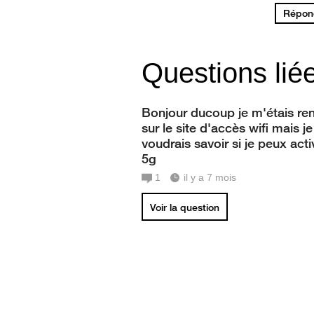
Répond
Questions lié
Bonjour ducoup je m'étais re
sur le site d'accès wifi mais je
voudrais savoir si je peux acti
5g
1
il y a 7 mois
Voir la question