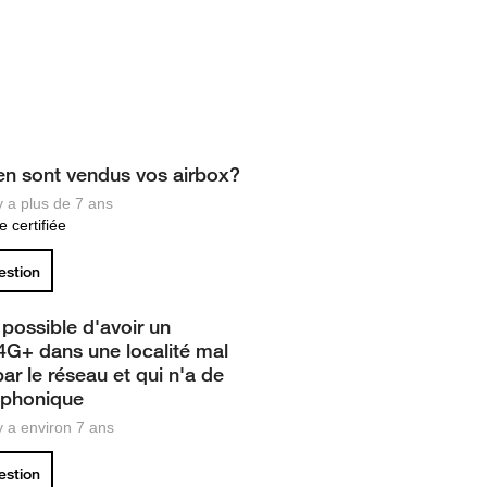
n sont vendus vos airbox?
 y a plus de 7 ans
 certifiée
uestion
t possible d'avoir un
4G+ dans une localité mal
ar le réseau et qui n'a de
léphonique
 y a environ 7 ans
uestion