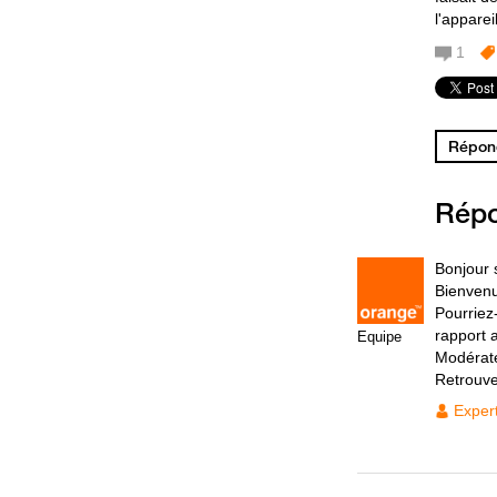
l'apparei
1
Répond
Rép
Bonjour 
Bienven
Pourriez
rapport 
Equipe
Modérat
Retrouv
Exper