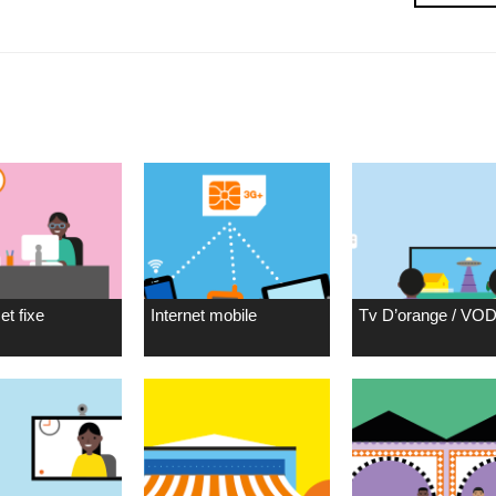
et fixe
Internet mobile
Tv D’orange / VO