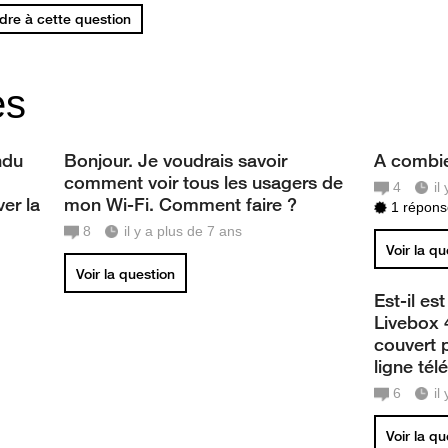
re à cette question
es
ndu
Bonjour. Je voudrais savoir
A combie
comment voir tous les usagers de
4
il
ver la
mon Wi-Fi. Comment faire ?
1 réponse
8
il y a plus de 7 ans
Voir la q
Voir la question
Est-il es
Livebox 
couvert p
ligne té
6
il
Voir la q