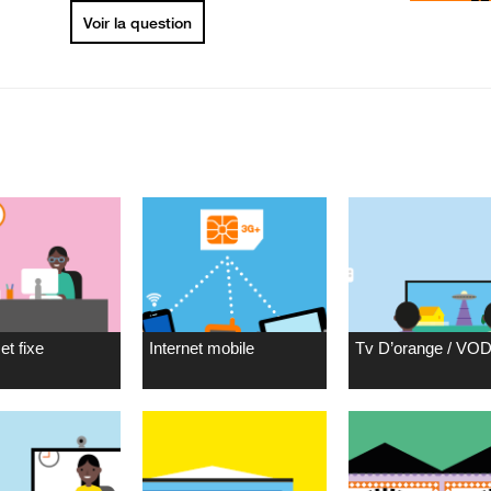
Voir la question
et fixe
Internet mobile
Tv D’orange / VO