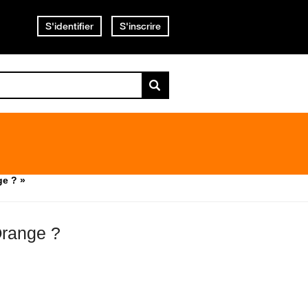
S'identifier
S'inscrire
ge ? »
 Orange ?