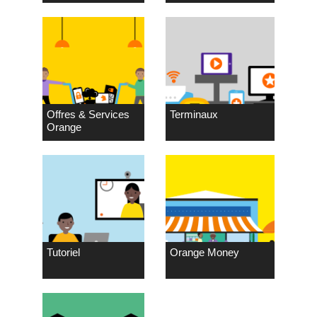
Offres & Services
Terminaux
Orange
Tutoriel
Orange Money