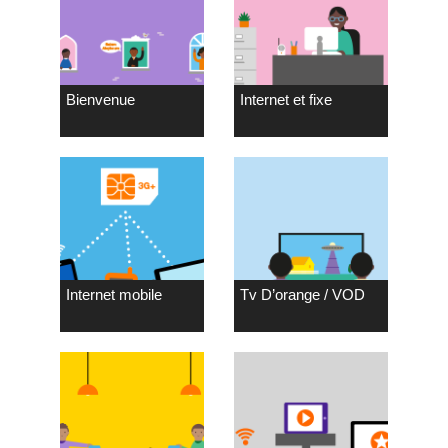
Bienvenue
Internet et fixe
Internet mobile
Tv D’orange / VOD