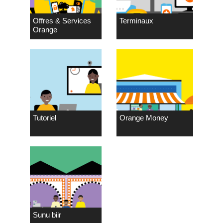
Offres & Services
Terminaux
Orange
Tutoriel
Orange Money
Sunu biir