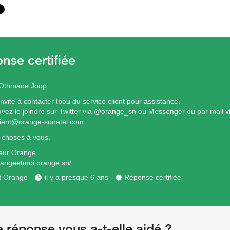
 Othmane Joop,
nvite à contacter Ibou du service client pour assistance.
vez le joindre sur Twitter via @orange_sn ou Messenger ou par mail vi
lient@orange-sonatel.com.
 choses à vous.
eur Orange
orangeetmoi.orange.sn/
t Orange
il y a presque 6 ans
Réponse certifiée
e réponse vous a-t-elle aidé ?