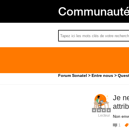
Communauté 
Forum Sonatel
Entre nous
Quest
Je n
attri
Lecteur
Non envo
1