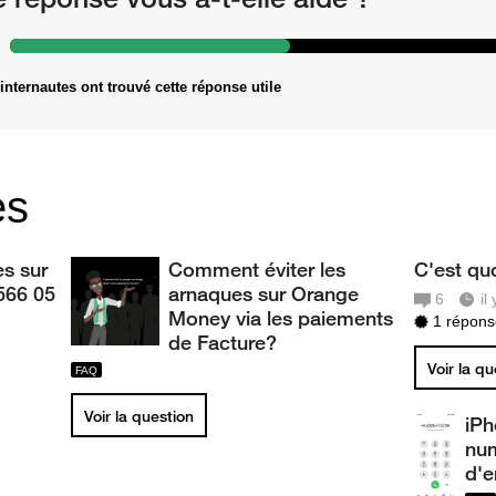
internautes ont trouvé cette réponse utile
es
s sur
Comment éviter les
C'est qu
566 05
arnaques sur Orange
6
il
Money via les paiements
1 réponse
de Facture?
Voir la q
Voir la question
iPh
num
d'