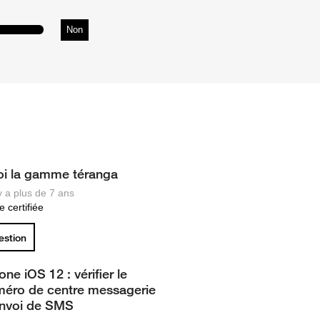
Non
oi la gamme téranga
 y a plus de 7 ans
 certifiée
uestion
one iOS 12 : vérifier le
éro de centre messagerie
envoi de SMS