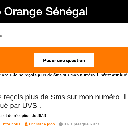
Orange Sénégal
Poser une question
ion: « Je ne reçois plus de Sms sur mon numéro .il m'est attribué 
e reçois plus de Sms sur mon numéro .il
bué par UVS .
i et de réception de SMS
Entre nous
Othmane joop
il y a presque 6 ans