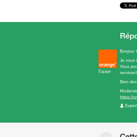
Bonjour
Je vous i
Vous pou
Equipe
servicec
Bien des
Modérat
https://
Exper
Cett