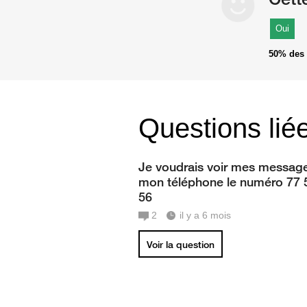
Oui
50%
des 
Questions lié
Je voudrais voir mes message
mon téléphone le numéro 77 
56
2
il y a 6 mois
Voir la question