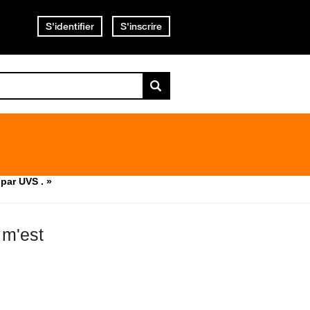
S'identifier
S'inscrire
par UVS . »
 m'est