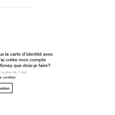
lus la carte d'identité avec
 j'ai créée mon compte
oney que dois-je faire?
 y a plus de 7 ans
 certifiée
uestion