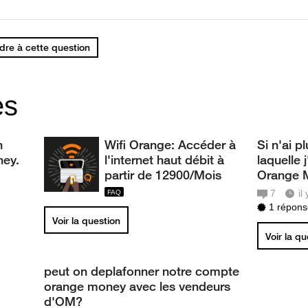
re à cette question
es
n
Wifi Orange: Accéder à
Si n'ai p
ney.
l'internet haut débit à
laquelle
partir de 12900/Mois
Orange M
7
il
1 réponse
Voir la question
Voir la q
peut on deplafonner notre compte
orange money avec les vendeurs
d'OM?