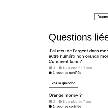
Répond
Questions lié
J'ai reçu de l'argent dans mo
autre numéro non orange mo
Comment faire ?
4
il y a environ 7 ans
1 réponse certifiée
Voir la question
Orange money ?
2
il y a plus de 7 ans
1 réponse certifiée