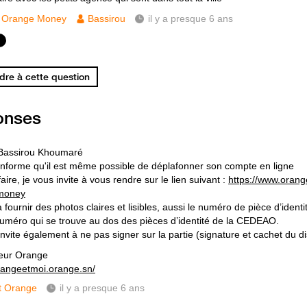
Orange Money
Bassirou
il y a presque 6 ans
re à cette question
onses
 Bassirou Khoumaré
informe qu'il est même possible de déplafonner son compte en ligne
aire, je vous invite à vous rendre sur le lien suivant :
https://www.orang
money
fournir des photos claires et lisibles, aussi le numéro de pièce d’identit
numéro qui se trouve au dos des pièces d’identité de la CEDEAO.
nvite également à ne pas signer sur la partie (signature et cachet du di
eur Orange
orangeetmoi.orange.sn/
t Orange
il y a presque 6 ans