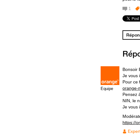
1
Répond
Rép
Bonsoir
Je vous 
Pour ce f
orange-
Equipe
Pensez à 
NIN, le 
Je vous i
Modérat
https://
Exper