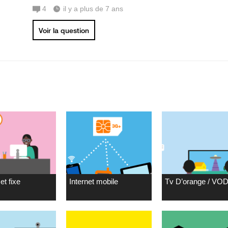
4
il y a plus de 7 ans
Voir la question
et fixe
Internet mobile
Tv D’orange / VO