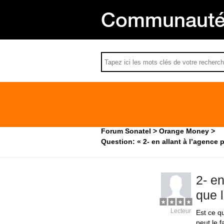
Communauté 
Forum Sonatel
Orange Money
Question: « 2- en allant à l’agence 
2- e
que l
Lecteur
Est ce q
peut le f