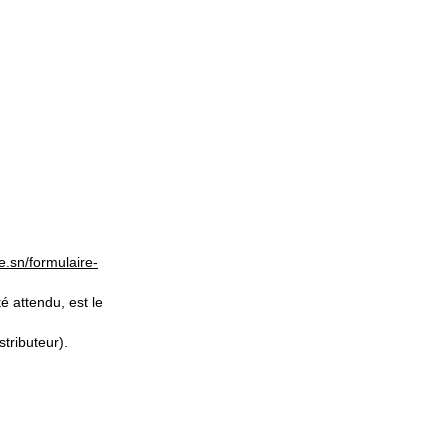
e.sn/formulaire-
é attendu, est le
stributeur).