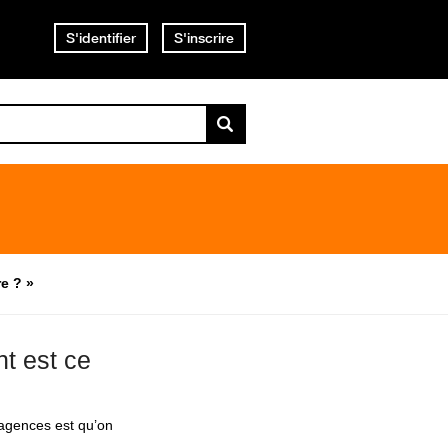
S'identifier
S'inscrire
re ? »
nt est ce
 agences est qu’on