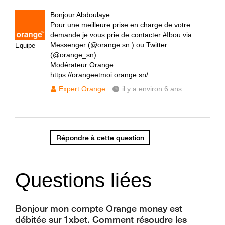
Bonjour Abdoulaye
Pour une meilleure prise en charge de votre
demande je vous prie de contacter #Ibou via
Messenger (@orange.sn ) ou Twitter
Equipe
(@orange_sn).
Modérateur Orange
https://orangeetmoi.orange.sn/
Expert Orange
il y a environ 6 ans
Répondre à cette question
Questions liées
Bonjour mon compte Orange monay est
débitée sur 1xbet. Comment résoudre les