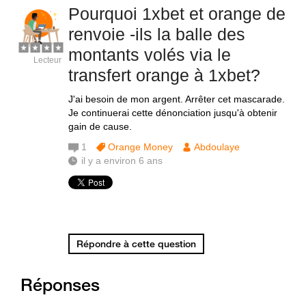
Pourquoi 1xbet et orange de
renvoie -ils la balle des
montants volés via le
Lecteur
transfert orange à 1xbet?
J'ai besoin de mon argent. Arrêter cet mascarade.
Je continuerai cette dénonciation jusqu'à obtenir
gain de cause.
1
Orange Money
Abdoulaye
il y a environ 6 ans
Répondre à cette question
Réponses