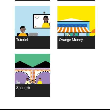
Tutoriel
Orange Money
Sunu biir