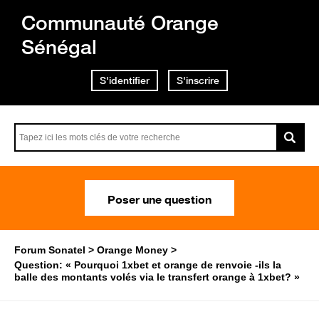
Communauté Orange
Sénégal
S'identifier
S'inscrire
Poser une question
Forum Sonatel
Orange Money
Question: « Pourquoi 1xbet et orange de renvoie -ils la
balle des montants volés via le transfert orange à 1xbet? »