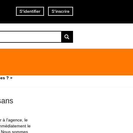
S'identifier
S'inscrire
ces ? »
sans
r à l'agence, le
 immédiatement le
ge. Nous sommes