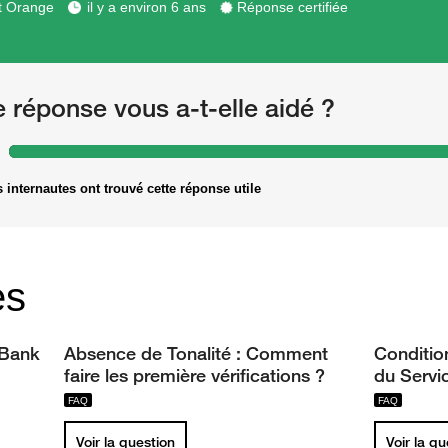
t Orange
il y a environ 6 ans
Réponse certifiée
e réponse vous a-t-elle aidé ?
 internautes ont trouvé cette réponse utile
es
 Bank
Absence de Tonalité : Comment
Conditio
faire les première vérifications ?
du Servi
Voir la question
Voir la q