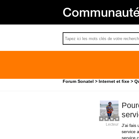
Communauté 
Forum Sonatel
Internet et fixe
Qu
Pour
serv
Lecteur
J'ai fais
service a
service 