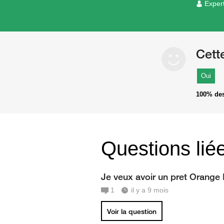
Exper
Cett
Oui
100%
des
Questions lié
Je veux avoir un pret Orange
1
il y a 9 mois
Voir la question