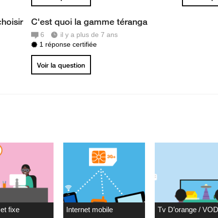
hoisir
C'est quoi la gamme téranga
6
il y a plus de 7 ans
1 réponse certifiée
Voir la question
et fixe
Internet mobile
Tv D’orange / VO