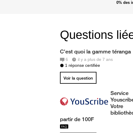
0%
des i
Questions lié
C'est quoi la gamme téranga
6
il y a plus de 7 ans
1 réponse certifiée
Voir la question
Service
Youscrib
Votre
bibliothè
partir de 100F