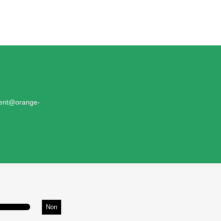
lient@orange-
Non