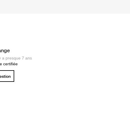
ange
 y a presque 7 ans
 certifiée
uestion