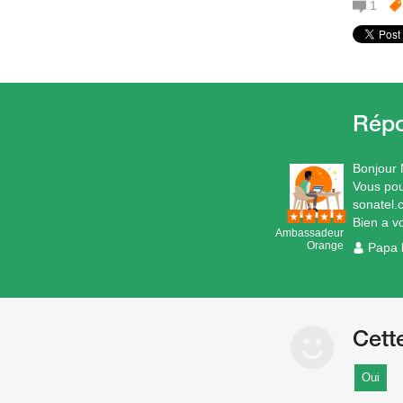
1
Bonjour 
Vous pou
sonatel.
Bien a v
Ambassadeur
Orange
Papa 
Cett
Oui