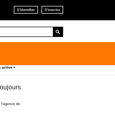
S'identifier
S'inscrire
 active »
toujours
 l'agence de