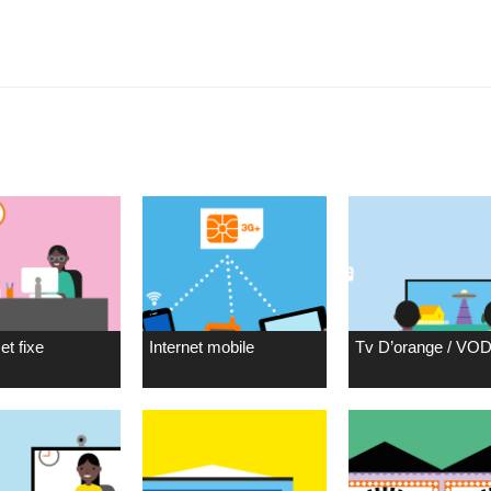
et fixe
Internet mobile
Tv D’orange / VO