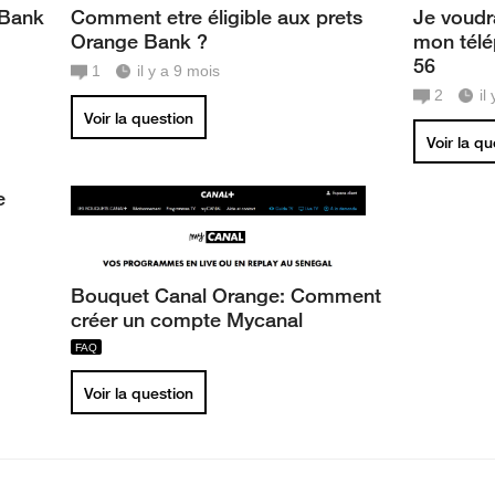
 Bank
Comment etre éligible aux prets
Je voudr
Orange Bank ?
mon télé
56
1
il y a 9 mois
2
il
Voir la question
Voir la q
e
Bouquet Canal Orange: Comment
créer un compte Mycanal
Voir la question