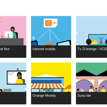
et fixe
Internet mobile
Tv D’orange / VO
Orange Money
Sunu biir