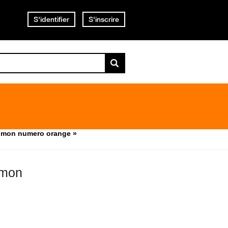
S'identifier
S'inscrire
c mon numero orange »
 mon