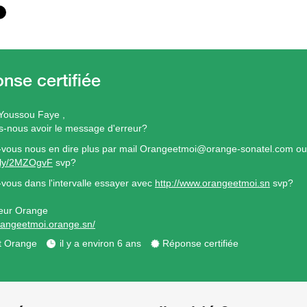
Youssou Faye ,
s-nous avoir le message d'erreur?
-vous nous en dire plus par mail Orangeetmoi@orange-sonatel.com o
it.ly/2MZOgvF
svp?
-vous dans l'intervalle essayer avec
http://www.orangeetmoi.sn
svp?
eur Orange
orangeetmoi.orange.sn/
t Orange
il y a environ 6 ans
Réponse certifiée