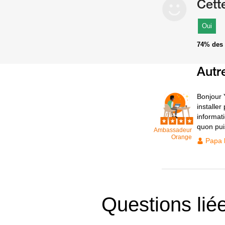
Cett
Oui
74%
des 
Autr
Bonjour 
installe
informati
quon pui
Ambassadeur
Orange
Papa 
Questions lié