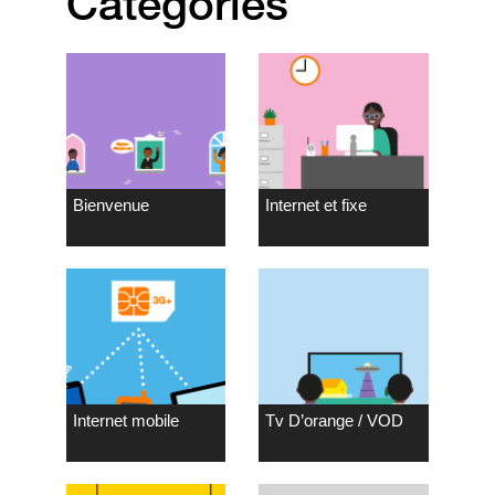
Catégories
Bienvenue
Internet et fixe
Internet mobile
Tv D’orange / VOD