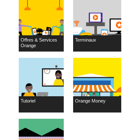
Offres & Services
Terminaux
Orange
Tutoriel
Orange Money