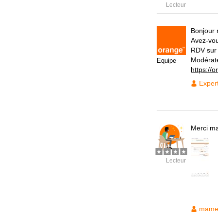
Lecteur
Bonjour 
Avez-vou
RDV su
Modérat
Equipe
https://
Exper
Merci ma
Lecteur
mame 