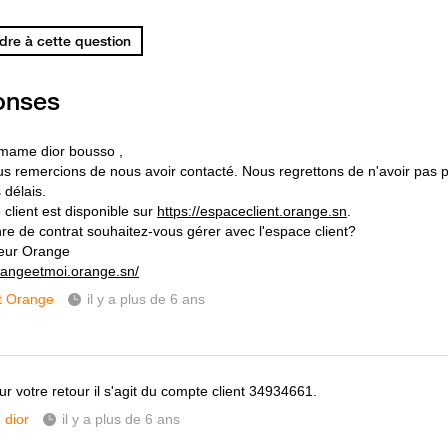
re à cette question
onses
mame dior bousso ,
s remercions de nous avoir contacté. Nous regrettons de n'avoir pas 
 délais.
 client est disponible sur
https://espaceclient.orange.sn
.
re de contrat souhaitez-vous gérer avec l'espace client?
eur Orange
orangeetmoi.orange.sn/
t Orange
il y a plus de 6 ans
r votre retour il s'agit du compte client 34934661.
dior
il y a plus de 6 ans