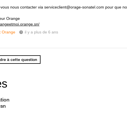
-vous nous contacter via serviceclient@orage-sonatel.com pour que nous
eur Orange
orangeetmoi.orange.sn/
t Orange
il y a plus de 6 ans
re à cette question
es
ation
.sn