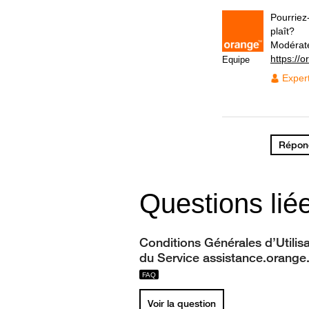
Pourriez
plaît?
Modérat
https://
Equipe
Exper
Répond
Questions lié
Conditions Générales d’Utilis
du Service assistance.orange
Voir la question