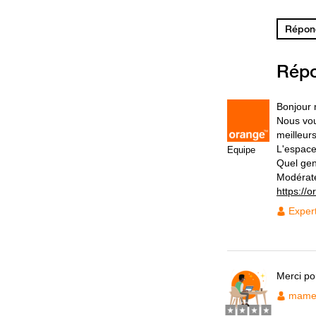
Répond
Rép
Bonjour 
Nous vou
meilleurs
L'espace
Equipe
Quel gen
Modérat
https://
Exper
Merci pou
mame 