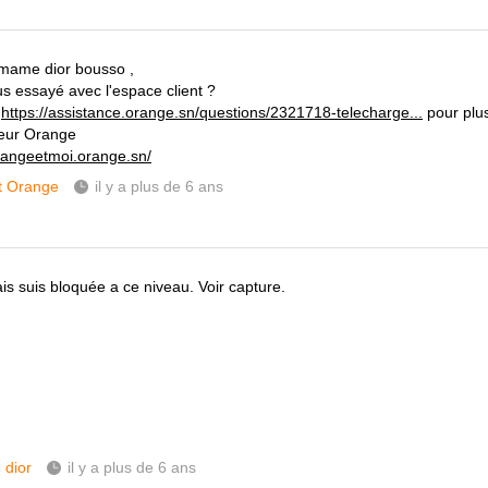
mame dior bousso ,
s essayé avec l'espace client ?
r
https://assistance.orange.sn/questions/2321718-telecharge...
pour plus
eur Orange
orangeetmoi.orange.sn/
t Orange
il y a plus de 6 ans
is suis bloquée a ce niveau. Voir capture.
dior
il y a plus de 6 ans