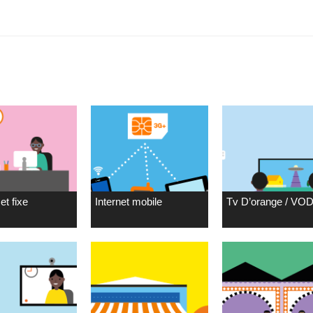
et fixe
Internet mobile
Tv D’orange / VO