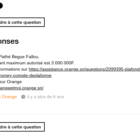
re à cette question
onses
Pathé Begue Fallou,
nt maximum autorisé est 3.000.000F.
nformations sur
https://assistance.orange.sn/questions/2099395-plafond-
money-compte-deplafonne
eur Orange
orangeetmoi.orange.sn/
t Orange
il y a plus de 6 ans
re à cette question