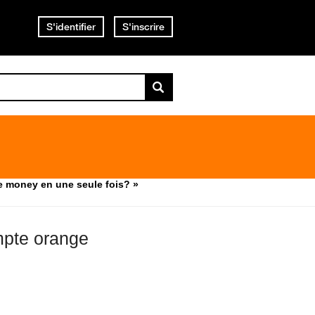
S'identifier
S'inscrire
e money en une seule fois? »
mpte orange