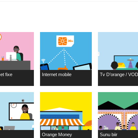
et fixe
Internet mobile
Tv D’orange / VO
Orange Money
Sunu biir