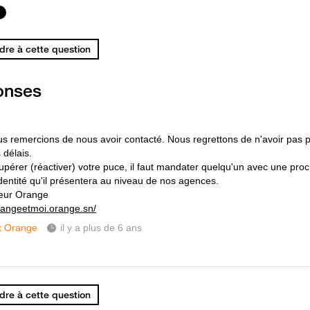
re à cette question
onses
s remercions de nous avoir contacté. Nous regrettons de n'avoir pas 
 délais.
upérer (réactiver) votre puce, il faut mandater quelqu'un avec une proc
identité qu'il présentera au niveau de nos agences.
eur Orange
orangeetmoi.orange.sn/
t Orange
il y a plus de 6 ans
re à cette question