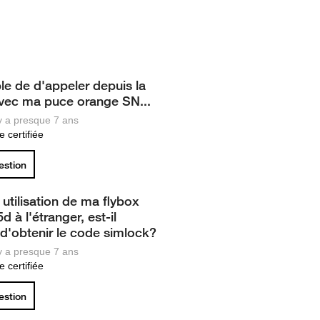
le de d'appeler depuis la
vec ma puce orange SN...
 y a presque 7 ans
 certifiée
uestion
utilisation de ma flybox
 à l'étranger, est-il
 d'obtenir le code simlock?
 y a presque 7 ans
 certifiée
uestion