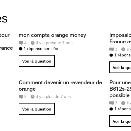
es
pour
mon compte orange money
Impossib
France a
4
il y a presque 7 ans
France
1 réponse certifiée
3
il
1 réponse
Voir la question
Voir la q
Comment devenir un revendeur de
Pour une 
orange
B612s-25d
possible
9
il y a plus de 7 ans
3
il
Voir la question
1 réponse
Voir la q