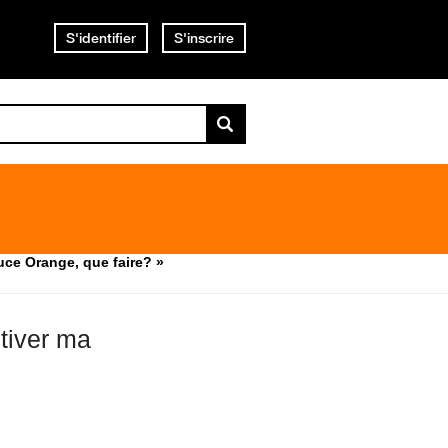
S'identifier
S'inscrire
puce Orange, que faire? »
ctiver ma