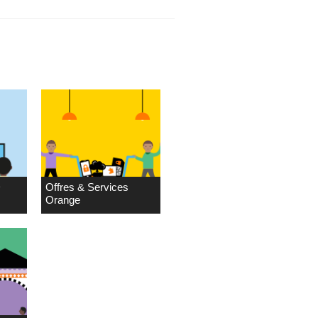
D
Offres & Services
Orange