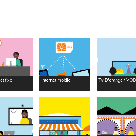
et fixe
Internet mobile
Tv D’orange / VO