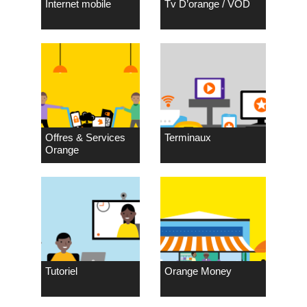
Internet mobile
Tv D’orange / VOD
Offres & Services
Terminaux
Orange
Tutoriel
Orange Money