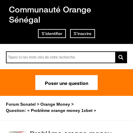
Communauté Orange
Sénégal
S'identifier
S'inscrire
Poser une question
Forum Sonatel
Orange Money
Question: « Problème orange money 1xbet »