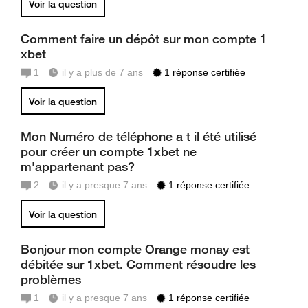
Voir la question
Comment faire un dépôt sur mon compte 1
xbet
1
il y a plus de 7 ans
1 réponse certifiée
Voir la question
Mon Numéro de téléphone a t il été utilisé
pour créer un compte 1xbet ne
m'appartenant pas?
2
il y a presque 7 ans
1 réponse certifiée
Voir la question
Bonjour mon compte Orange monay est
débitée sur 1xbet. Comment résoudre les
problèmes
1
il y a presque 7 ans
1 réponse certifiée