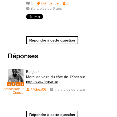
1
Bienvenue
1
il y a plus de 6 ans
Répondre à cette question
Réponses
Bonjour
Merci de voire du côté de 1Xbet sur
http://www.1xbet.sn
Ambassadeur
@shex06
il y a plus de 6 ans
Orange
Répondre à cette question