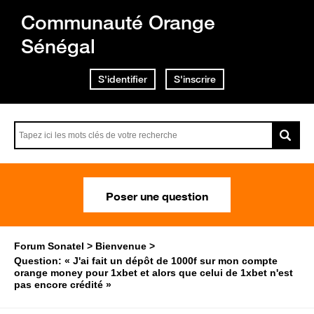
Communauté Orange
Sénégal
S'identifier
S'inscrire
Poser une question
Forum Sonatel
Bienvenue
Question: « J'ai fait un dépôt de 1000f sur mon compte
orange money pour 1xbet et alors que celui de 1xbet n'est
pas encore crédité »