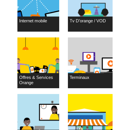
Internet mobile
Tv D’orange / VOD
Offres & Services
Terminaux
Orange