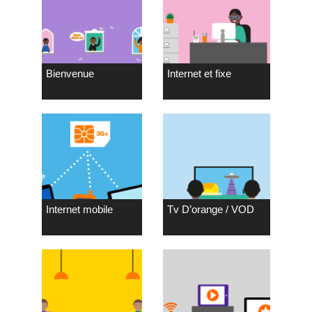
Bienvenue
Internet et fixe
Internet mobile
Tv D’orange / VOD