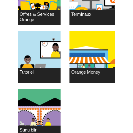
Offres & Services
Terminaux
Orange
Tutoriel
Orange Money
Sunu biir