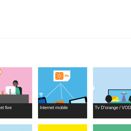
et fixe
Internet mobile
Tv D’orange / VO