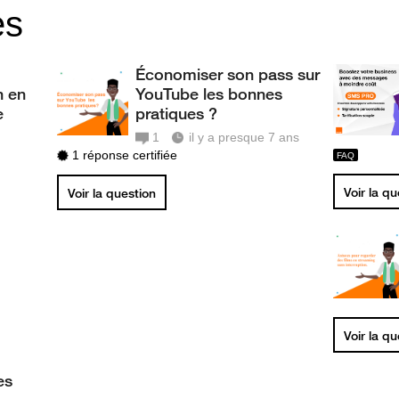
es
Économiser son pass sur
h en
YouTube les bonnes
e
pratiques ?
1
il y a presque 7 ans
1 réponse certifiée
Voir la q
Voir la question
Voir la q
es