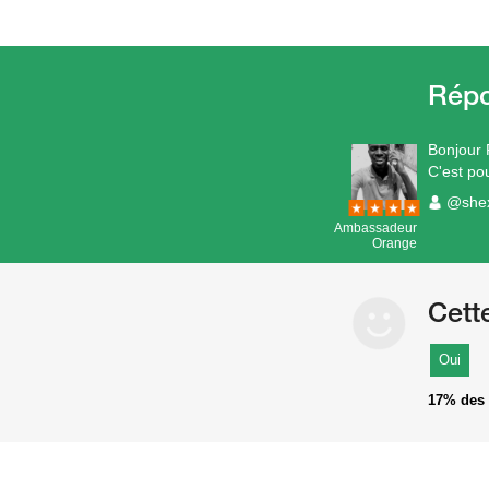
Bonjour
C'est po
@she
Ambassadeur
Orange
Cett
Oui
17%
des 