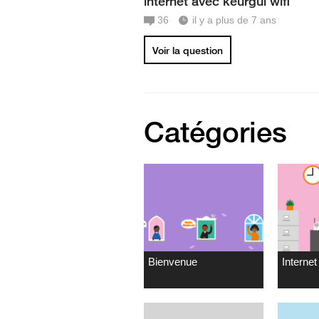
internet avec keurgui wifi
36
il y a plus de 7 ans
Voir la question
Catégories
Bienvenue
Internet 