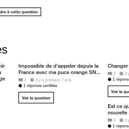
re à cette question
es
nir
Impossible de d'appeler depuis la
Changer
u
France avec ma puce orange SN...
3
il
nge
1 réponse
3
il y a presque 7 ans
1 réponse certifiée
Voir la q
Voir la question
Est ce q
nouvelle
3
il
1 réponse