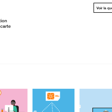
Voir la q
tion
carte