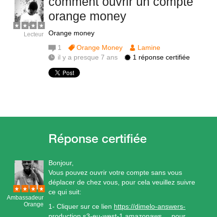
comment ouvrir un compte
orange money
Orange money
Lecteur
1
Orange Money
Lamine
il y a presque 7 ans
1 réponse certifiée
Bonjour,
Vous pouvez ouvrir votre compte sans vous
déplacer de chez vous, pour cela veuillez suivre
ce qui suit:
Ambassadeur
Orange
1- Cliquer sur ce lien
https://dimelo-answers-
production.s3-eu-west-1.amazonaws
.... pour