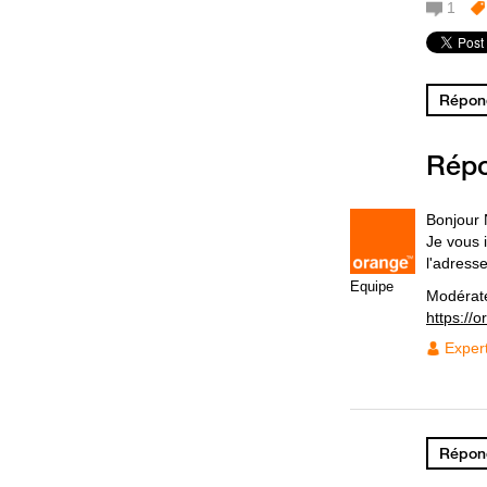
1
Répond
Rép
Bonjour
Je vous 
l'adress
Equipe
Modérat
https://
Exper
Répond