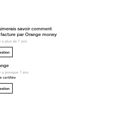
'aimerais savoir comment
 facture par Orange money
 y a plus de 7 ans
uestion
ange
 y a presque 7 ans
 certifiée
uestion