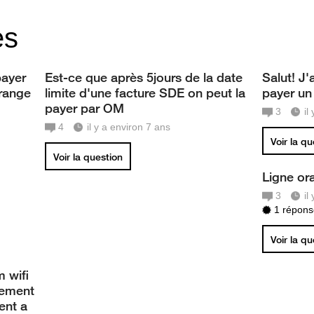
es
payer
Est-ce que après 5jours de la date
Salut! J
orange
limite d'une facture SDE on peut la
payer un
payer par OM
3
il
4
il y a environ 7 ans
Voir la q
Voir la question
Ligne or
3
il
1 réponse
Voir la q
 wifi
gement
ent a