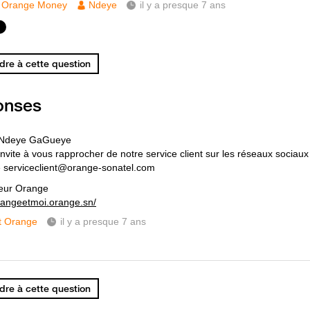
Orange Money
Ndeye
il y a presque 7 ans
re à cette question
onses
 Ndeye GaGueye
invite à vous rapprocher de notre service client sur les réseaux sociaux
e serviceclient@orange-sonatel.com
eur Orange
orangeetmoi.orange.sn/
t Orange
il y a presque 7 ans
re à cette question