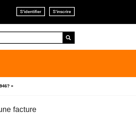
S'identifier
S'inscrire
9946? »
une facture