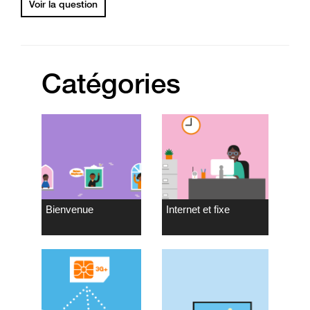
Voir la question
Catégories
Bienvenue
Internet et fixe