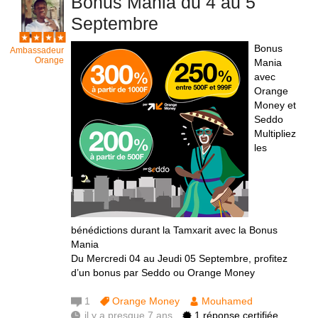
Bonus Mania du 4 au 5
Septembre
Bonus
Ambassadeur
Orange
Mania
avec
Orange
Money et
Seddo
Multipliez
les
bénédictions durant la Tamxarit avec la Bonus
Mania
Du Mercredi 04 au Jeudi 05 Septembre, profitez
d’un bonus par Seddo ou Orange Money
1
Orange Money
Mouhamed
il y a presque 7 ans
1 réponse certifiée