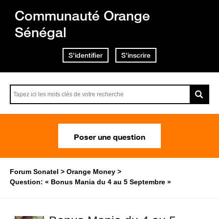
Communauté Orange
Sénégal
S'identifier
S'inscrire
Poser une question
Forum Sonatel
Orange Money
Question: « Bonus Mania du 4 au 5 Septembre »