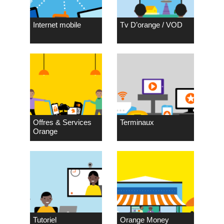
Internet mobile
Tv D’orange / VOD
Offres & Services
Terminaux
Orange
Tutoriel
Orange Money