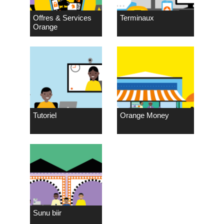
Offres & Services
Terminaux
Orange
Tutoriel
Orange Money
Sunu biir