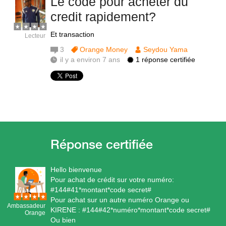
Le code pour acheter du
credit rapidement?
Et transaction
Lecteur
3
Orange Money
Seydou Yama
il y a environ 7 ans
1 réponse certifiée
Hello bienvenue
Pour achat de crédit sur votre numéro:
#144#41*montant*code secret#
Pour achat sur un autre numéro Orange ou
Ambassadeur
KIRENE : #144#42*numéro*montant*code secret#
Orange
Ou bien