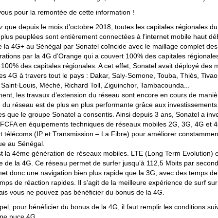
vous pour la remontée de cette information !
z que depuis le mois d’octobre 2018, toutes les capitales régionales du
es plus peuplées sont entièrement connectées à l’internet mobile haut d
 de la 4G+ au Sénégal par Sonatel coïncide avec le maillage complet de
ations par la 4G d’Orange qui a couvert 100% des capitales régionales,
 100% des capitales régionales. A cet effet, Sonatel avait déployé des mi
es 4G à travers tout le pays : Dakar, Saly-Somone, Touba, Thiès, Tiva
 Saint-Louis, Méché, Richard Toll, Ziguinchor, Tambacounda...
ent, les travaux d’extension du réseau sont encore en cours de manièr
té du réseau est de plus en plus performante grâce aux investissements
res que le groupe Sonatel a consentis. Ainsi depuis 3 ans, Sonatel a inv
s FCFA en équipements techniques de réseaux mobiles 2G, 3G, 4G et 
t télécoms (IP et Transmission – La Fibre) pour améliorer constammen
ue au Sénégal.
t la 4ème génération de réseaux mobiles. LTE (Long Term Evolution) e
e de la 4G. Ce réseau permet de surfer jusqu’à 112,5 Mbits par second
met donc une navigation bien plus rapide que la 3G, avec des temps de
mps de réaction rapides. Il s’agit de la meilleure expérience de surf su
is vous ne pouvez pas bénéficier du bonus de la 4G.
el, pour bénéficier du bonus de la 4G, il faut remplir les conditions sui
une puce 4G