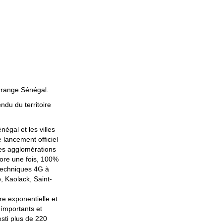
Orange Sénégal.
du du territoire
égal et les villes
 lancement officiel
des agglomérations
core une fois, 100%
s techniques 4G à
, Kaolack, Saint-
e exponentielle et
 importants et
esti plus de 220