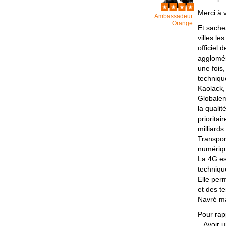
Merci à 
Ambassadeur
Orange
Et sache
villes l
officiel
agglomér
une fois,
techniqu
Kaolack,
Globalem
la quali
prioritai
milliard
Transpor
numériq
La 4G es
techniqu
Elle per
et des te
Navré ma
Pour rapp
_ Avoir 