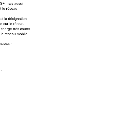
4G+ mais aussi
t le réseau
st la désignation
e sur le réseau.
 charge très courts
r le réseau mobile.
vantes :
 :
.