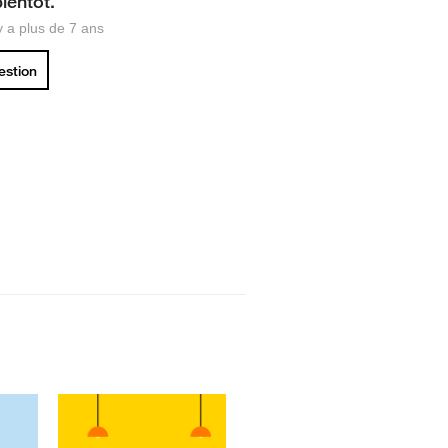
ientot.
 y a plus de 7 ans
uestion