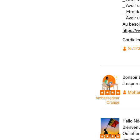
_ Avoir 
_ Etre d
_ Avoir u
Au besoin
https://
Cordial
Ss12
Bonsoir 
J espere
Moham
Ambassadeur
Orange
Hello N
Bienvenu
Oui effec
continuen