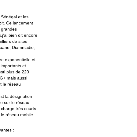
 Sénégal et les
ébit. Ce lancement
s grandes
j'ai bien dit encore
lliers de sites
ouane, Diamniadio,
e exponentielle et
 importants et
esti plus de 220
4G+ mais aussi
t le réseau
st la désignation
e sur le réseau.
 charge très courts
r le réseau mobile.
vantes :