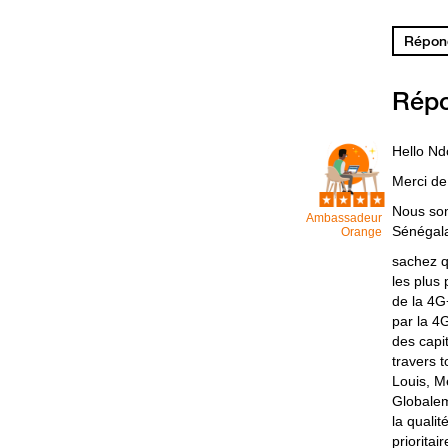
Répond
Rép
Hello N
Merci de
Nous som
Ambassadeur
Sénégala
Orange
sachez q
les plus
de la 4G
par la 4
des capit
travers 
Louis, M
Globalem
la quali
prioritai