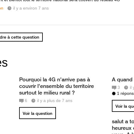
on
il y a environ 7 ans
re à cette question
es
Pourquoi la 4G n'arrive pas à
A quand 
couvrir l'ensemble du territoire
3
il
surtout le milieu rural ?
1 réponse
6
il y a plus de 7 ans
Voir la q
Voir la question
salut a 
heureux