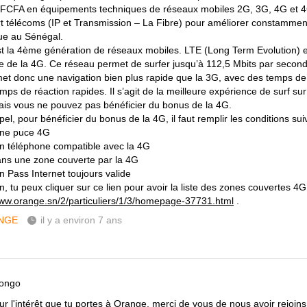
s FCFA en équipements techniques de réseaux mobiles 2G, 3G, 4G et 
t télécoms (IP et Transmission – La Fibre) pour améliorer constammen
ue au Sénégal.
t la 4ème génération de réseaux mobiles. LTE (Long Term Evolution) e
e de la 4G. Ce réseau permet de surfer jusqu’à 112,5 Mbits par second
met donc une navigation bien plus rapide que la 3G, avec des temps de
mps de réaction rapides. Il s’agit de la meilleure expérience de surf su
is vous ne pouvez pas bénéficier du bonus de la 4G.
el, pour bénéficier du bonus de la 4G, il faut remplir les conditions sui
une puce 4G
un téléphone compatible avec la 4G
ans une zone couverte par la 4G
n Pass Internet toujours valide
, tu peux cliquer sur ce lien pour avoir la liste des zones couvertes 4G
www.orange.sn/2/particuliers/1/3/homepage-37731.html
.
NGE
il y a environ 7 ans
dongo
ur l'intérêt que tu portes à Orange, merci de vous de nous avoir rejoins