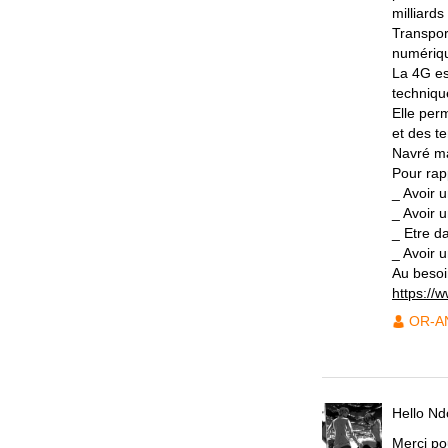
milliard
Transpor
numériq
La 4G es
techniqu
Elle per
et des te
Navré ma
Pour rapp
_ Avoir 
_ Avoir 
_ Etre d
_ Avoir u
Au besoin
https://
OR-A
Hello N
Merci po