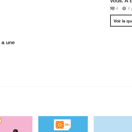
vous. A b
4
il
Voir la q
 a une