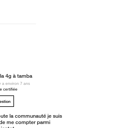
la 4g à tamba
 y a environ 7 ans
 certifiée
uestion
toute la communauté je suis
 de me compter parmi