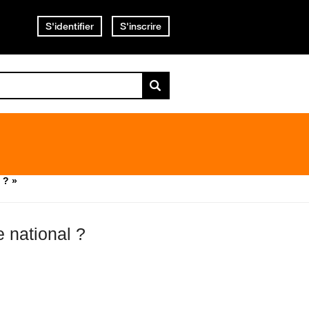
S'identifier
S'inscrire
 ? »
e national ?