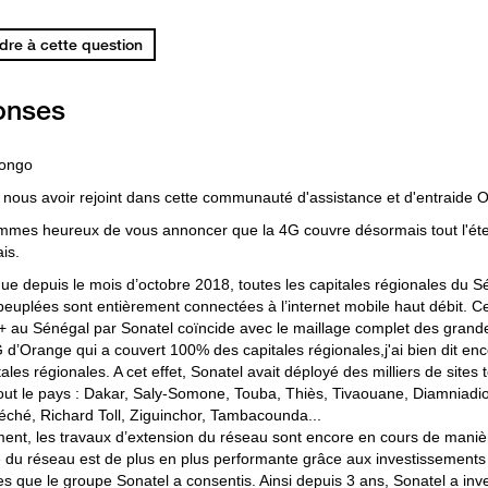
re à cette question
onses
dongo
 nous avoir rejoint dans cette communauté d'assistance et d'entraide 
mes heureux de vous annoncer que la 4G couvre désormais tout l'éten
is.
ue depuis le mois d’octobre 2018, toutes les capitales régionales du Sén
 peuplées sont entièrement connectées à l’internet mobile haut débit. Ce
+ au Sénégal par Sonatel coïncide avec le maillage complet des gran
G d’Orange qui a couvert 100% des capitales régionales,j'ai bien dit en
ales régionales. A cet effet, Sonatel avait déployé des milliers de site
tout le pays : Dakar, Saly-Somone, Touba, Thiès, Tivaouane, Diamniadio
éché, Richard Toll, Ziguinchor, Tambacounda...
ent, les travaux d’extension du réseau sont encore en cours de manièr
té du réseau est de plus en plus performante grâce aux investissements
res que le groupe Sonatel a consentis. Ainsi depuis 3 ans, Sonatel a inv