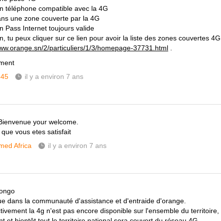
un téléphone compatible avec la 4G
ans une zone couverte par la 4G
n Pass Internet toujours valide
, tu peux cliquer sur ce lien pour avoir la liste des zones couvertes 4G
www.orange.sn/2/particuliers/1/3/homepage-37731.html
.
ement
345
il y a environ 7 ans
Bienvenue your welcome.
 que vous etes satisfait
ed Africa
il y a environ 7 ans
dongo
e dans la communauté d'assistance et d'entraide d'orange.
tivement la 4g n'est pas encore disponible sur l'ensemble du territoire,
t et bientôt tout le territoire national sera couvert du réseau 4G