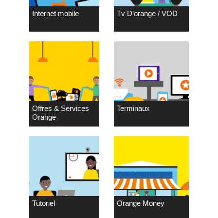
Internet mobile
Tv D’orange / VOD
Offres & Services
Terminaux
Orange
Tutoriel
Orange Money