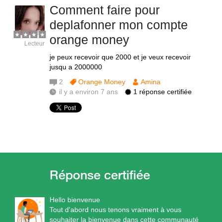
Comment faire pour
deplafonner mon compte
orange money
Lecteur
je peux recevoir que 2000 et je veux recevoir
jusqu a 2000000
2
Orange Money
Amina
il y a environ 7 ans
1 réponse certifiée
Hello bienvenue
Tout d'abord nous tenons vraiment à vous
souhaiter la bienvenue dans cette communauté