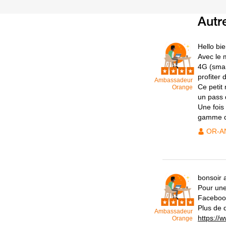
Autr
Hello bi
Avec le 
4G (smar
profiter
Ambassadeur
Ce petit
Orange
un pass 
Une fois
gamme d
OR-A
bonsoir 
Pour une
Facebook
Plus de d
Ambassadeur
https://w
Orange