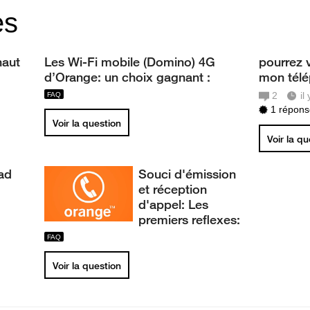
es
haut
Les Wi-Fi mobile (Domino) 4G
pourrez 
d’Orange: un choix gagnant :
mon télé
2
il
1 réponse
Voir la question
Voir la q
ad
Souci d'émission
et réception
d'appel: Les
premiers reflexes:
Voir la question