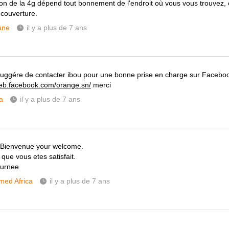
tion de la 4g dépend tout bonnement de l'endroit où vous vous trouvez, c'
 couverture.
ane
il y a plus de 7 ans
suggére de contacter ibou pour une bonne prise en charge sur Faceboo
web.facebook.com/orange.sn/
merci
a
il y a plus de 7 ans
 Bienvenue your welcome.
que vous etes satisfait.
ournee
ed Africa
il y a plus de 7 ans