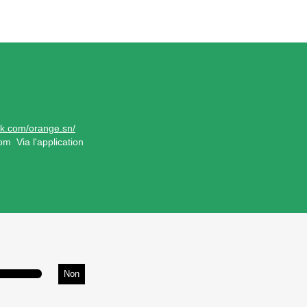
ok.com/orange.sn/
m Via l'application
Non