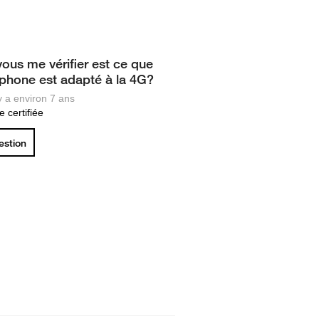
vous me vérifier est ce que
phone est adapté à la 4G?
 y a environ 7 ans
 certifiée
uestion