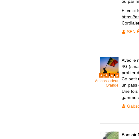
ou par m
Et voici
https://
Cordiale
SEN 
Avec le 
4G (smar
profiter
Ce petit
Ambassadeur
un pass 
Orange
Une fois
gamme d
Gabs
Bonsoir