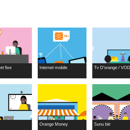
et fixe
Internet mobile
Tv D’orange / VO
Orange Money
Sunu biir