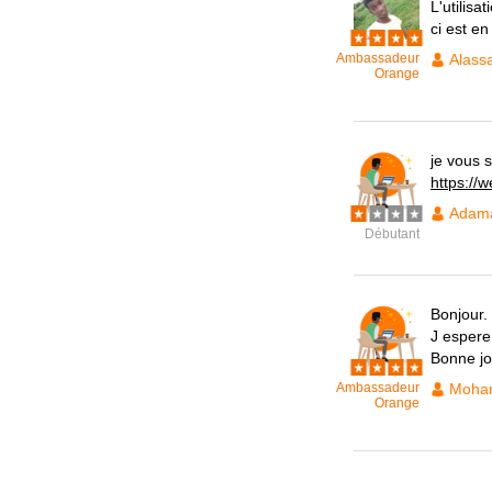
L'utilisa
ci est en
Ambassadeur
Alass
Orange
je vous 
https://
Adam
Débutant
Bonjour.
J espere 
Bonne j
Ambassadeur
Moham
Orange