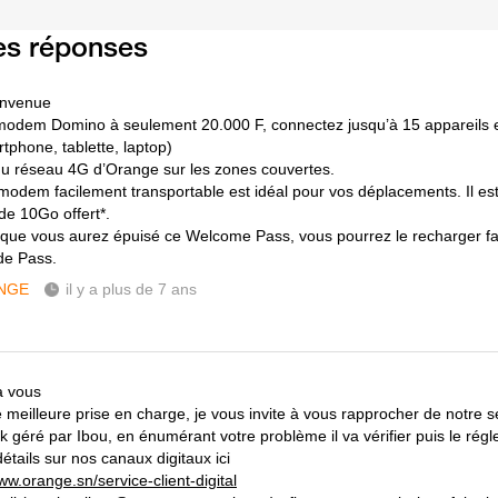
es réponses
envenue
modem Domino à seulement 20.000 F, connectez jusqu’à 15 appareil
tphone, tablette, laptop)
 du réseau 4G d’Orange sur les zones couvertes.
 modem facilement transportable est idéal pour vos déplacements. Il est 
de 10Go offert*.
 que vous aurez épuisé ce Welcome Pass, vous pourrez le recharger fa
e Pass.
NGE
il y a plus de 7 ans
a vous
 meilleure prise en charge, je vous invite à vous rapprocher de notre se
 géré par Ibou, en énumérant votre problème il va vérifier puis le régl
étails sur nos canaux digitaux ici
ww.orange.sn/service-client-digital