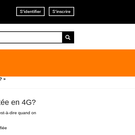
S'identifier
S'inscrire
? »
ptée en 4G?
est-à-dire quand on
fiée