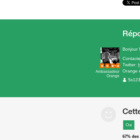
Bonjour
Contacte
Twitter:
Orange e
Ambassadeur
Orange
Ss12
Cett
Oui
67%
des 