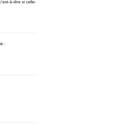
est-à-dire si celle-
k :