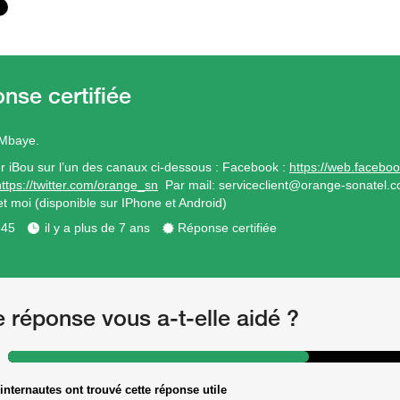
 Mbaye.
r iBou sur l’un des canaux ci-dessous : Facebook :
https://web.facebo
https://twitter.com/orange_sn
Par mail: serviceclient@orange-sonatel.co
t moi (disponible sur IPhone et Android)
345
il y a plus de 7 ans
Réponse certifiée
e réponse vous a-t-elle aidé ?
internautes ont trouvé cette réponse utile