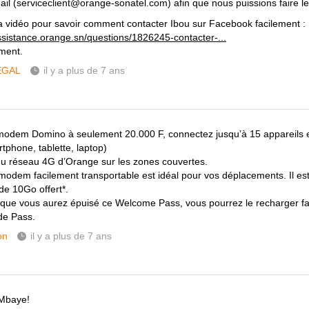
ail (serviceclient@orange-sonatel.com) afin que nous puissions faire le
 la vidéo pour savoir comment contacter Ibou sur Facebook facilement :
assistance.orange.sn/questions/1826245-contacter-...
ment.
ÉGAL
il y a plus de 7 ans
modem Domino à seulement 20.000 F, connectez jusqu’à 15 appareil
tphone, tablette, laptop)
 du réseau 4G d’Orange sur les zones couvertes.
 modem facilement transportable est idéal pour vos déplacements. Il est 
de 10Go offert*.
 que vous aurez épuisé ce Welcome Pass, vous pourrez le recharger fa
e Pass.
on
il y a plus de 7 ans
 Mbaye!