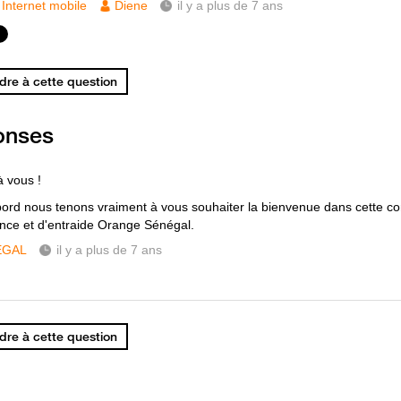
Internet mobile
Diene
il y a plus de 7 ans
re à cette question
onses
à vous !
bord nous tenons vraiment à vous souhaiter la bienvenue dans cette 
ance et d'entraide Orange Sénégal.
ÉGAL
il y a plus de 7 ans
re à cette question