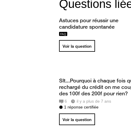
Questions lié
Astuces pour réussir une
candidature spontanée
Voir la question
Slt...Pourquoi à chaque fois q
rechargé du crédit on me co
des 100f des 200f pour rien?
6
il y a plus de 7 ans
1 réponse certifiée
Voir la question