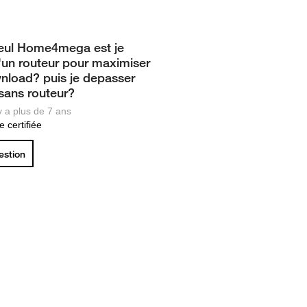
e seul Home4mega est je
'un routeur pour maximiser
load? puis je depasser
sans routeur?
 y a plus de 7 ans
 certifiée
uestion