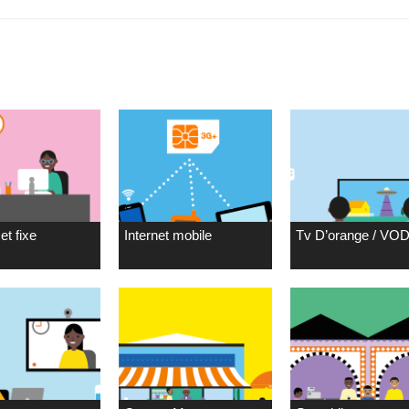
et fixe
Internet mobile
Tv D’orange / VO