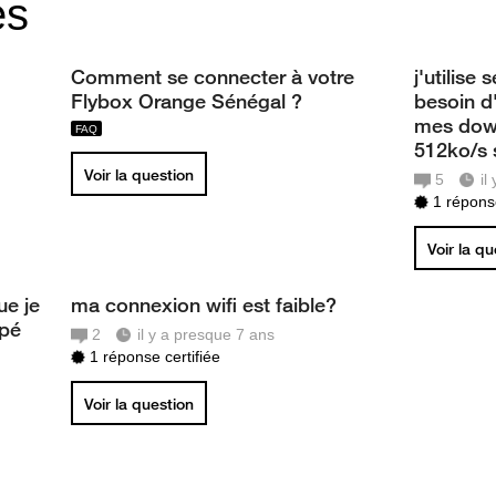
es
Comment se connecter à votre
j'utilis
Flybox Orange Sénégal ?
besoin d
mes down
512ko/s 
Voir la question
5
il
1 réponse
Voir la q
ue je
ma connexion wifi est faible?
upé
2
il y a presque 7 ans
1 réponse certifiée
Voir la question