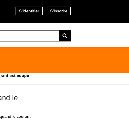
S'identifier
S'inscrire
urant est coupé »
and le
 quand le courant