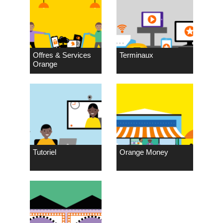
Offres & Services
Terminaux
Orange
Tutoriel
Orange Money