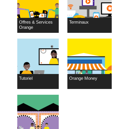
Offres & Services
Terminaux
Orange
Tutoriel
Orange Money