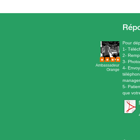
Pour dép
1- Téléc
2- Rempl
3- Photo
Ambassadeur
4- Envoy
Orange
téléphon
manager
5- Patie
que votr