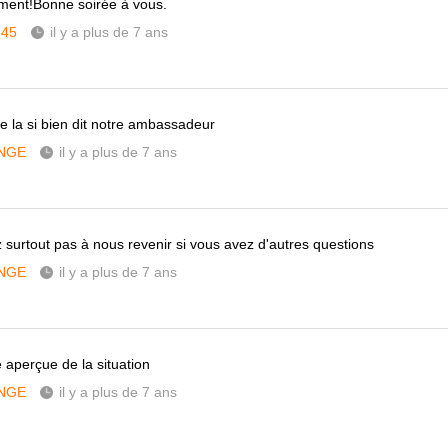
ment!Bonne soirée à vous.
345
il y a plus de 7 ans
 la si bien dit notre ambassadeur
NGE
il y a plus de 7 ans
z surtout pas à nous revenir si vous avez d'autres questions
NGE
il y a plus de 7 ans
 aperçue de la situation
NGE
il y a plus de 7 ans