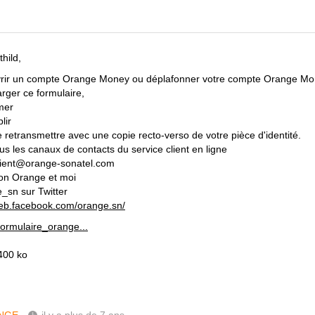
hild,
rir un compte Orange Money ou déplafonner votre compte Orange Mone
arger ce formulaire,
imer
lir
e retransmettre avec une copie recto-verso de votre pièce d'identité.
us les canaux de contacts du service client en ligne
lient@orange-sonatel.com
ion Orange et moi
sn sur Twitter
web.facebook.com/orange.sn/
formulaire_orange...
400 ko