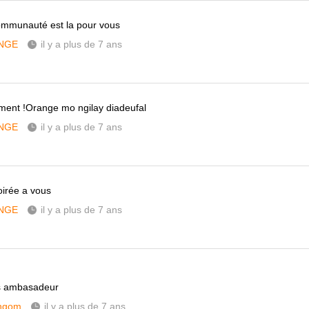
ommunauté est la pour vous
NGE
il y a plus de 7 ans
ment !Orange mo ngilay diadeufal
NGE
il y a plus de 7 ans
irée a vous
NGE
il y a plus de 7 ans
es ambasadeur
ngom
il y a plus de 7 ans