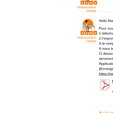
Ambassadeur
Orange
Hello Mat
Pour ouv
1-téléch
Ambassadeur
2-l'impr
Orange
3-le remp
4-nous l
Ci desso
servicec
Applicat
@orange_
https://