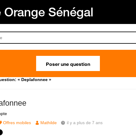
Orange Sénégal
Poser une question
uestion: « Deplafonnee »
afonnee
pte
Offres mobiles
Mathilde
il y a plus de 7 ans