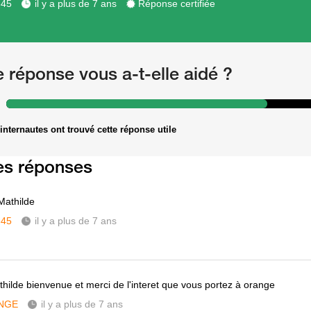
345
il y a plus de 7 ans
Réponse certifiée
e réponse vous a-t-elle aidé ?
internautes ont trouvé cette réponse utile
es réponses
Mathilde
345
il y a plus de 7 ans
thilde bienvenue et merci de l'interet que vous portez à orange
NGE
il y a plus de 7 ans