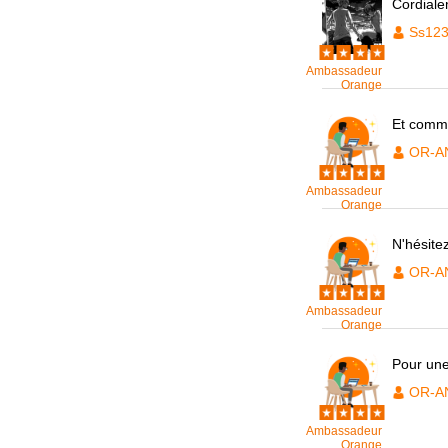
Cordiale
Ss12
Ambassadeur
Orange
Et comme
OR-A
Ambassadeur
Orange
N'hésite
OR-A
Ambassadeur
Orange
Pour une
OR-A
Ambassadeur
Orange