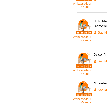
Ambassadeur
Orange
Hello Mat
Bienven
Sadik
Ambassadeur
Orange
Je confi
Sadik
Ambassadeur
Orange
N'hésite
Sadik
Ambassadeur
Orange