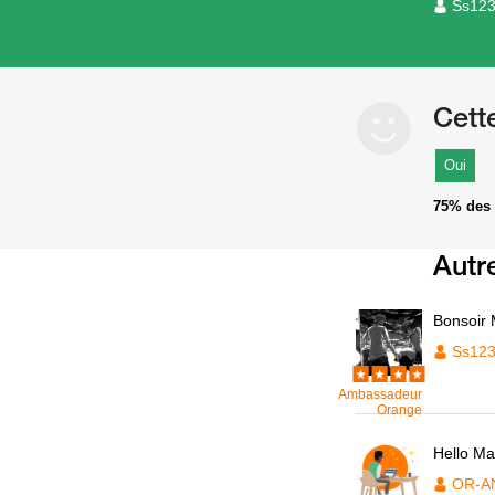
Ss12
Cett
Oui
75%
des 
Autr
Bonsoir 
Ss12
Ambassadeur
Orange
Hello Ma
OR-A