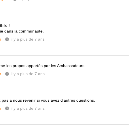
hild!!
ue dans la communauté.
h
il y a plus de 7 ans
rme les propos apportés par les Ambassadeurs.
h
il y a plus de 7 ans
z pas à nous revenir si vous avez d'autres questions.
h
il y a plus de 7 ans