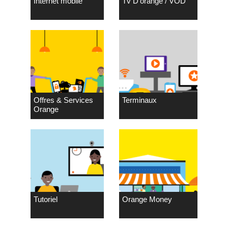
Internet mobile
Tv D’orange / VOD
Offres & Services
Terminaux
Orange
Tutoriel
Orange Money