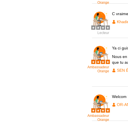
Orange
C vraime
Khad
Lecteur
Ya ci gu
Nous en 
que tu a
Ambassadeur
SEN 
Orange
Welcom 
OR-A
Ambassadeur
Orange