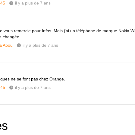
345
il y a plus de 7 ans
je vous remercie pour Infos. Mais j'ai un téléphone de marque Nokia 
la changée
a Abou
il y a plus de 7 ans
iques ne se font pas chez Orange.
345
il y a plus de 7 ans
es