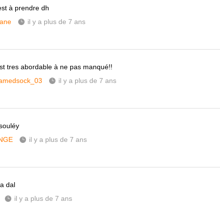
est à prendre dh
ane
il y a plus de 7 ans
est tres abordable à ne pas manqué!!
amedsock_03
il y a plus de 7 ans
 souléy
NGE
il y a plus de 7 ans
a dal
il y a plus de 7 ans