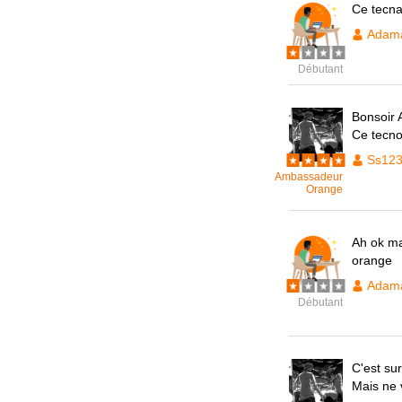
Ce tecna
Adam
Débutant
Bonsoir
Ce tecno
Ss12
Ambassadeur
Orange
Ah ok ma
orange
Adam
Débutant
C'est su
Mais ne 