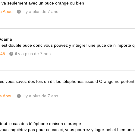
 va seulement avec un puce orange ou bien
a Abou
il y a plus de 7 ans
 Adama
 est double puce donc vous pouvez y integrer une puce de n'importe q
345
il y a plus de 7 ans
is vous savez des fois on dit les téléphones issus d Orange ne porten
a Abou
il y a plus de 7 ans
rtout le cas des téléphone maison d'orange.
vous inquiétez pas pour ce cas ci, vous pourrez y loger bel et bien une