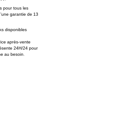
ts pour tous les
u’une garantie de 13
cks disponibles
vice après-vente
résente 24H/24 pour
ne au besoin.