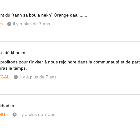
nt du "tann sa boula nekh" Orange daal ......
im
il y a plus de 7 ans
iss dé khadim.
profitons pour t'inviter à nous rejoindre dans la communauté et de part
uras le temps.
ÉGAL
il y a plus de 7 ans
khadim
NGE
il y a plus de 7 ans