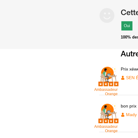
Cett
Oui
100%
des
Autr
Prix xéw
SEN 
Ambassadeur
Orange
bon prix
Mady
Ambassadeur
Orange