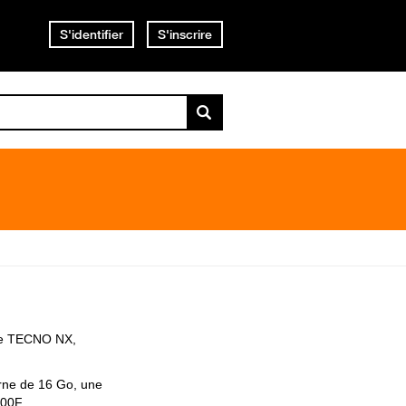
S'identifier
S'inscrire
c le TECNO NX,
ne de 16 Go, une
000F