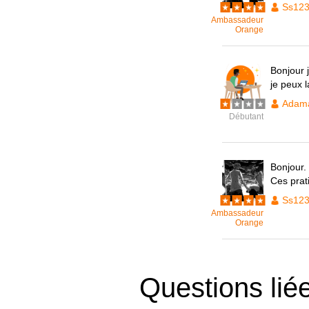
Ss12
Ambassadeur
Orange
Bonjour 
je peux 
Adam
Débutant
Bonjour.
Ces prat
Ss12
Ambassadeur
Orange
Questions lié