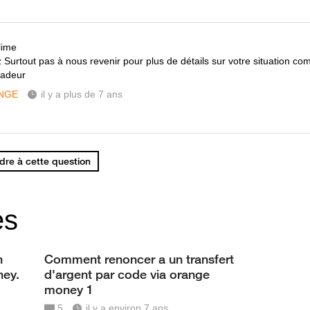
lime
 Surtout pas à nous revenir pour plus de détails sur votre situation com
sadeur
NGE
il y a plus de 7 ans
re à cette question
es
n
Comment renoncer a un transfert
ney.
d'argent par code via orange
money 1
5
il y a environ 7 ans