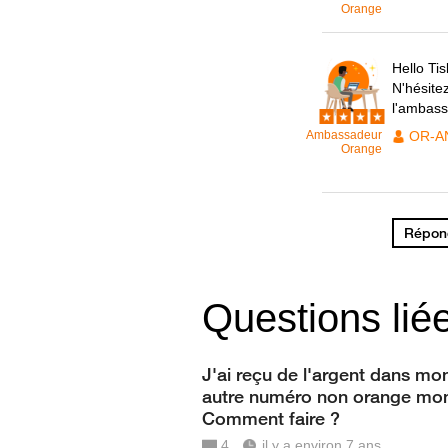
Orange
Hello Tis
N'hésitez
l'ambas
Ambassadeur
OR-A
Orange
Répond
Questions lié
J'ai reçu de l'argent dans mo
autre numéro non orange mo
Comment faire ?
4
il y a environ 7 ans