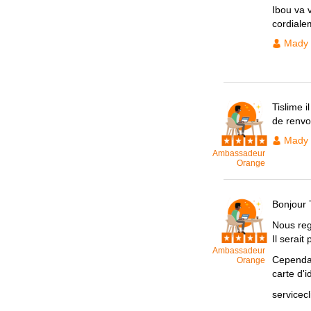
Ibou va 
cordiale
Mady
Tislime i
de renvo
Mady
Ambassadeur
Orange
Bonjour T
Nous reg
Il serai
Ambassadeur
Cependan
Orange
carte d'i
servicec