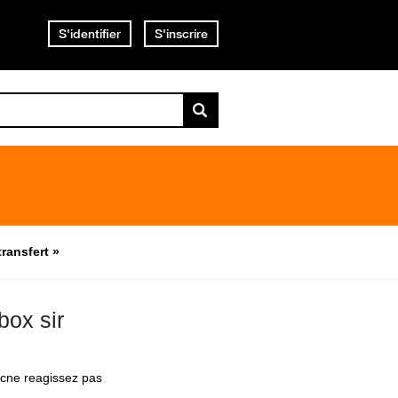
S'identifier
S'inscrire
ransfert »
box sir
uscne reagissez pas