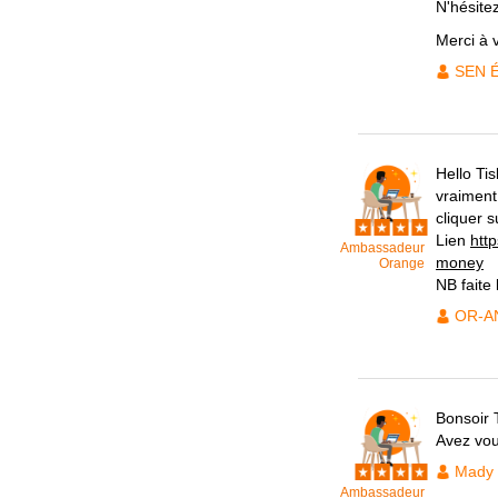
N'hésite
Merci à 
SEN 
Hello Tis
vraiment
cliquer s
Lien
htt
Ambassadeur
money
Orange
NB faite 
OR-A
Bonsoir 
Avez vou
Mady
Ambassadeur