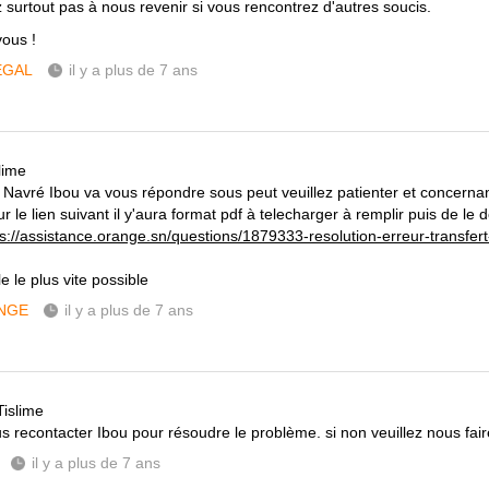
z surtout pas à nous revenir si vous rencontrez d'autres soucis.
vous !
ÉGAL
il y a plus de 7 ans
lime
 Navré Ibou va vous répondre sous peut veuillez patienter et concerna
ur le lien suivant il y'aura format pdf à telecharger à remplir puis de le 
ps://assistance.orange.sn/questions/1879333-resolution-erreur-transfer
le le plus vite possible
NGE
il y a plus de 7 ans
Tislime
s recontacter Ibou pour résoudre le problème. si non veuillez nous fair
il y a plus de 7 ans