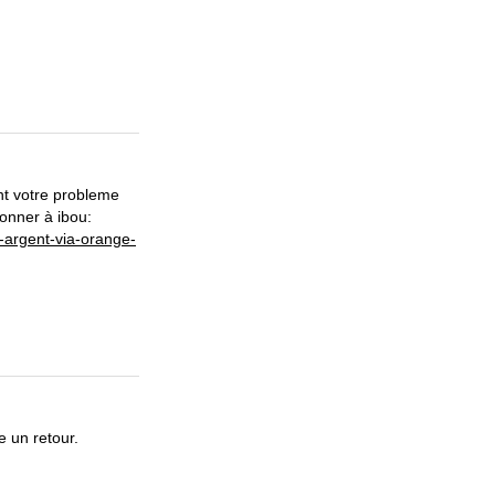
nt votre probleme
donner à ibou:
t-argent-via-orange-
e un retour.