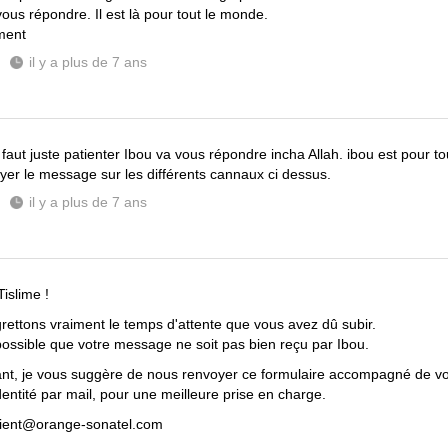
vous répondre. Il est là pour tout le monde.
ment
il y a plus de 7 ans
l faut juste patienter Ibou va vous répondre incha Allah. ibou est pour t
yer le message sur les différents cannaux ci dessus.
il y a plus de 7 ans
islime !
rettons vraiment le temps d'attente que vous avez dû subir.
t possible que votre message ne soit pas bien reçu par Ibou.
t, je vous suggère de nous renvoyer ce formulaire accompagné de vot
dentité par mail, pour une meilleure prise en charge.
lient@orange-sonatel.com