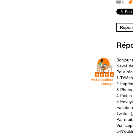
6
Répond
Rép
Bonjour t
Navré de
Pour réc
1-Télécha
Ambassadeur
2-Imprim
Orange
3-Photog
4-Faites
5-Envoye
Faceboo
Twitter:
Par mail
Via l'ap
6-N'oubl