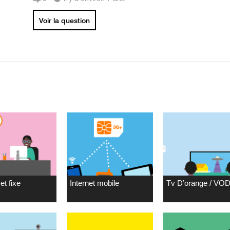
Voir la question
et fixe
Internet mobile
Tv D’orange / VO