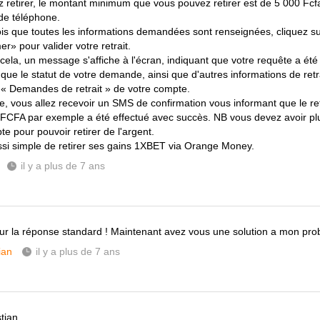
z retirer, le montant minimum que vous pouvez retirer est de 5 000 Fcfa
e téléphone.
ois que toutes les informations demandées sont renseignées, cliquez su
r» pour valider votre retrait.
 cela, un message s'affiche à l'écran, indiquant que votre requête a ét
que le statut de votre demande, ainsi que d'autres informations de retra
 « Demandes de retrait » de votre compte.
te, vous allez recevoir un SMS de confirmation vous informant que le r
FCFA par exemple a été effectué avec succès. NB vous devez avoir pl
e pour pouvoir retirer de l'argent.
ssi simple de retirer ses gains 1XBET via Orange Money.
il y a plus de 7 ans
ur la réponse standard ! Maintenant avez vous une solution a mon pr
ian
il y a plus de 7 ans
stian