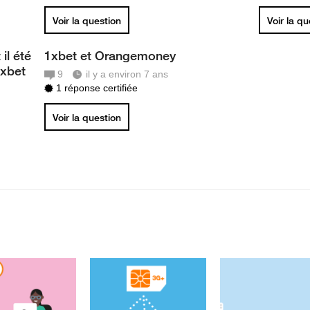
Voir la question
Voir la q
il été
1xbet et Orangemoney
1xbet
9
il y a environ 7 ans
1 réponse certifiée
Voir la question