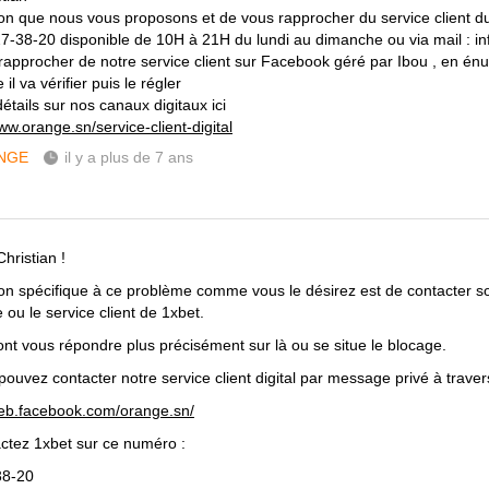
ion que nous vous proposons et de vous rapprocher du service client du
7-38-20 disponible de 10H à 21H du lundi au dimanche ou via mail : i
rapprocher de notre service client sur Facebook géré par Ibou , en én
il va vérifier puis le régler
étails sur nos canaux digitaux ici
ww.orange.sn/service-client-digital
NGE
il y a plus de 7 ans
hristian !
ion spécifique à ce problème comme vous le désirez est de contacter soit
 ou le service client de 1xbet.
ront vous répondre plus précisément sur là ou se situe le blocage.
pouvez contacter notre service client digital par message privé à travers
web.facebook.com/orange.sn/
ctez 1xbet sur ce numéro :
38-20