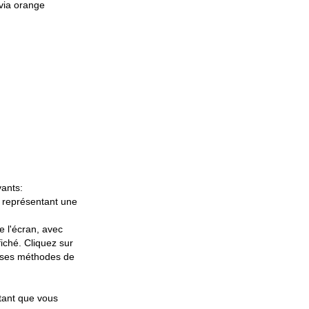
 via orange
vants:
o représentant une
e l'écran, avec
iché. Cliquez sur
euses méthodes de
ntant que vous