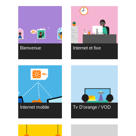
Bienvenue
Internet et fixe
Internet mobile
Tv D’orange / VOD