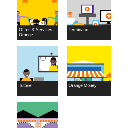
Offres & Services
Terminaux
Orange
Tutoriel
Orange Money