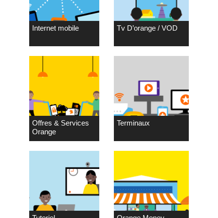
Internet mobile
Tv D’orange / VOD
Offres & Services
Terminaux
Orange
Tutoriel
Orange Money