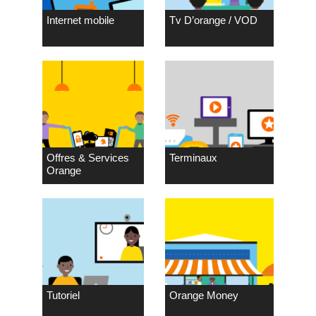
Internet mobile
Tv D’orange / VOD
Offres & Services
Terminaux
Orange
Tutoriel
Orange Money