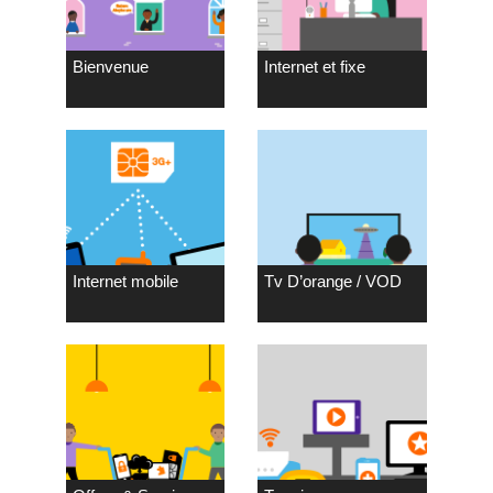
Bienvenue
Internet et fixe
Internet mobile
Tv D’orange / VOD