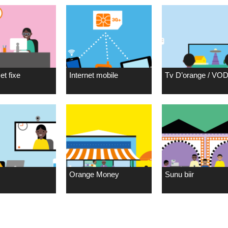
et fixe
Internet mobile
Tv D’orange / VO
Orange Money
Sunu biir