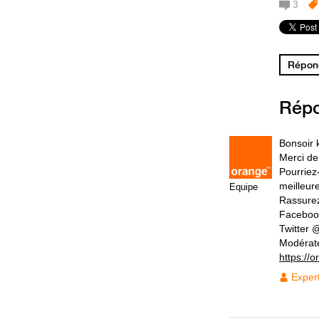
3
Répond
Rép
Bonsoir 
Merci de
Pourriez
meilleur
Equipe
Rassurez
Faceboo
Twitter
Modérat
https://
Exper