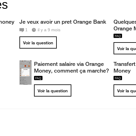
es
money
Je veux avoir un pret Orange Bank
Quelques
Orange 
1
il y a 9 mois
Voir la question
Voir la q
Paiement salaire via Orange
Transfer
Money, comment ça marche?
Money
Voir la question
Voir la q