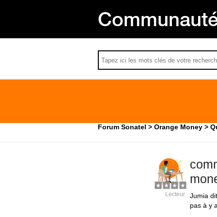
Communauté 
Forum Sonatel
Orange Money
Q
comm
mon
Lecteur
Jumia di
pas à y 