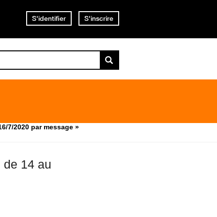
S'identifier
S'inscrire
 16/7/2020 par message »
s de 14 au