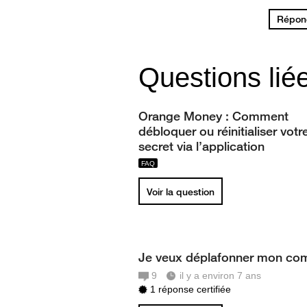
Répond
Questions lié
Orange Money : Comment
débloquer ou réinitialiser vot
secret via l’application
Voir la question
Je veux déplafonner mon co
9
il y a environ 7 ans
1 réponse certifiée