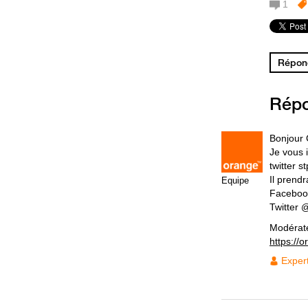
1
Répond
Rép
Bonjour 
Je vous 
twitter s
Il prend
Equipe
Faceboo
Twitter
Modérat
https://
Exper