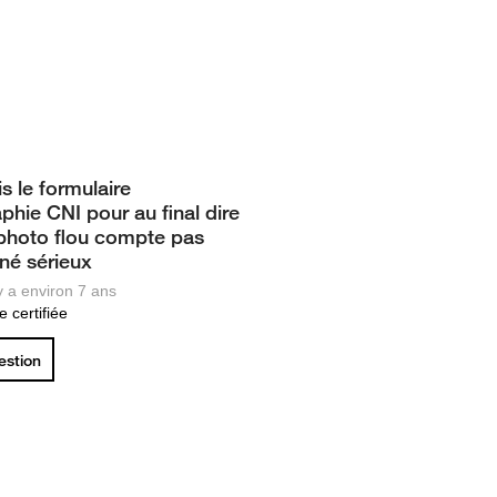
s le formulaire
phie CNI pour au final dire
photo flou compte pas
né sérieux
 y a environ 7 ans
 certifiée
uestion