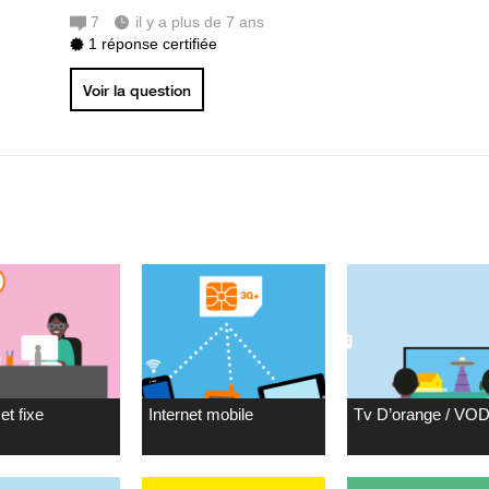
7
il y a plus de 7 ans
1 réponse certifiée
Voir la question
et fixe
Internet mobile
Tv D’orange / VO