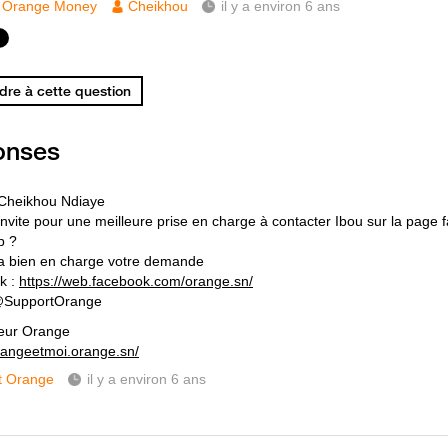
Orange Money
Cheikhou
il y a environ 6 ans
re à cette question
onses
Cheikhou Ndiaye
invite pour une meilleure prise en charge à contacter Ibou sur la pag
tp ?
ra bien en charge votre demande
k :
https://web.facebook.com/orange.sn/
 @SupportOrange
eur Orange
orangeetmoi.orange.sn/
t Orange
il y a environ 6 ans