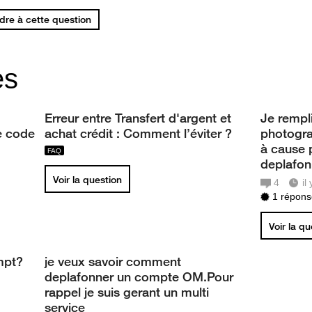
re à cette question
es
Erreur entre Transfert d'argent et
Je rempli
re code
achat crédit : Comment l’éviter ?
photogra
à cause 
deplafon
Voir la question
4
il
1 réponse
Voir la q
mpt?
je veux savoir comment
deplafonner un compte OM.Pour
rappel je suis gerant un multi
service