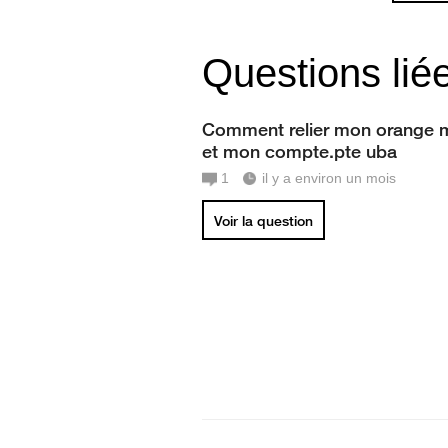
Questions lié
Comment relier mon orange 
et mon compte.pte uba
1
il y a environ un mois
Voir la question