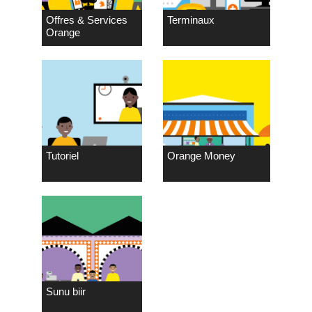
Offres & Services
Terminaux
Orange
Tutoriel
Orange Money
Sunu biir