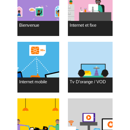
Bienvenue
Internet et fixe
Internet mobile
Tv D’orange / VOD